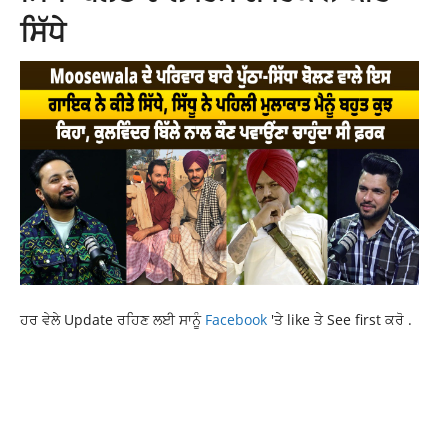
ਸਿੱਧੇ
ਹਰ ਵੇਲੇ Update ਰਹਿਣ ਲਈ ਸਾਨੂੰ
Facebook
'ਤੇ like ਤੇ See first ਕਰੋ .
ACCIDENT ON LADOWALI ROAD
CAR CRUSHES EMPLOYEE
JALANDHAR NEWS
LATEST PUNJABI NEWS
NEWS
PUNJABNEWS
RAJDEEP SINGH BENIPAL LUDHIANA
RAJDEEP SINGH FASTWAY