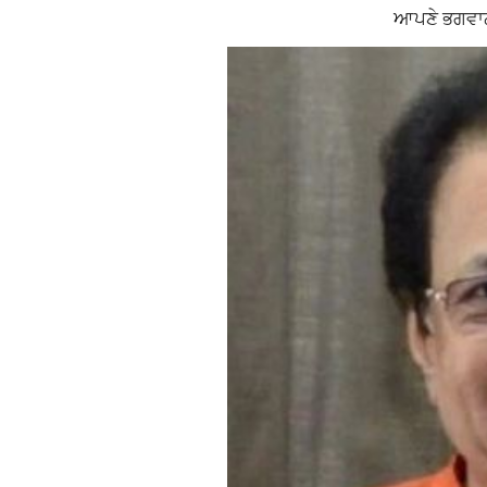
ਆਪਣੇ ਭਗਵਾਨ