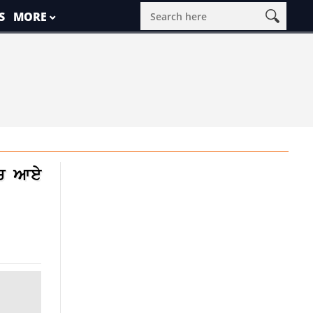
S
MORE
 ‘ਚ ਆਏ