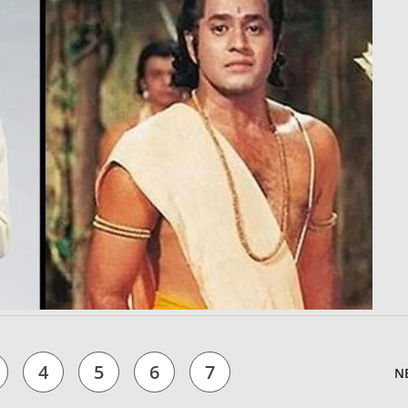
4
5
6
7
N