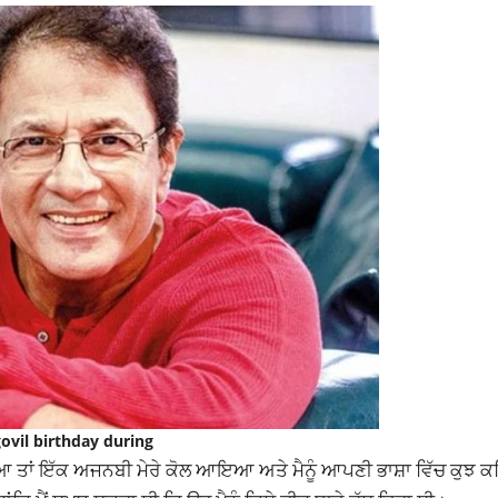
ovil birthday during
ਿਆ ਤਾਂ ਇੱਕ ਅਜਨਬੀ ਮੇਰੇ ਕੋਲ ਆਇਆ ਅਤੇ ਮੈਨੂੰ ਆਪਣੀ ਭਾਸ਼ਾ ਵਿੱਚ ਕੁਝ ਕਹਿ