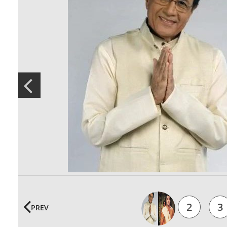
1
2
3
PREV