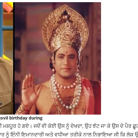
ovil birthday during
ੂਰ ਹੋ ਗਏ। ਜਦੋਂ ਵੀ ਕੋਈ ਉਸ ਨੂੰ ਦੇਖਦਾ, ਉਹ ਝੱਟ ਜਾ ਕੇ ਉਸ ਦੇ ਪੈਰ ਛੂਹ
ਾਰ ਨੂੰ ਇੰਨੀ ਇਮਾਨਦਾਰੀ ਅਤੇ ਵਧੀਆ ਤਰੀਕੇ ਨਾਲ ਨਿਭਾਇਆ ਸੀ ਕਿ ਲੋਕ ਉ