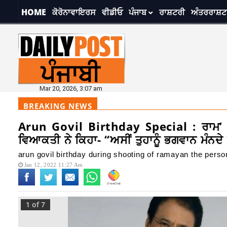
HOME
ਕੋਰੋਨਾਵਾਇਰਸ
ਵੀਡੀਓ
ਪੰਜਾਬ
ਰਾਸ਼ਟਰੀ
ਅੰਤਰਰਾਸ਼ਟ
Mar 20, 2026, 3:07 am
BREAKING NEWS
Arun Govil Birthday Special : ਰਾਮ’ ਬਣ
ਵਿਆਕਤੀ ਨੇ ਕਿਹਾ- “ਅਸੀਂ ਤੁਹਾਨੂੰ ਭਗਵਾਨ ਮੰਨਦੇ 
arun govil birthday during shooting of ramayan the perso
Jan 12, 2022 11:27 Am
1
of 7