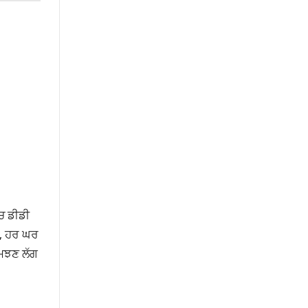
ਚ ਡੀਡੀ
, ਹਰ ਘਰ
ਸਮਝਣ ਲੱਗ