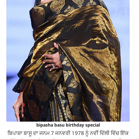
bipasha basu birthday special
ਬਿਪਾਸ਼ਾ ਬਾਸੂ ਦਾ ਜਨਮ 7 ਜਨਵਰੀ 1978 ਨੂੰ ਨਵੀਂ ਦਿੱਲੀ ਵਿੱਚ ਇੱਕ