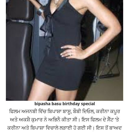
bipasha basu birthday special
ਫਿਲਮ ਅਜਨਬੀ ਵਿੱਚ ਬਿਪਾਸ਼ਾ ਬਾਸੂ, ਬੌਬੀ ਦਿਓਲ, ਕਰੀਨਾ ਕਪੂਰ
ਅਤੇ ਅਕਸ਼ੈ ਕੁਮਾਰ ਨੇ ਅਭਿਨੈ ਕੀਤਾ ਸੀ। ਇਸ ਫਿਲਮ ਦੇ ਸੈੱਟ ‘ਤੇ
ਕਰੀਨਾ ਅਤੇ ਬਿਪਾਸ਼ਾ ਵਿਚਾਲੇ ਲੜਾਈ ਹੋ ਗਈ ਸੀ। ਇਸ ਤੋਂ ਬਾਅਦ