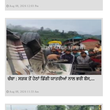
Aug 08, 2026 12:03 Pm
ਚੰਬਾ : ਸੜਕ ਤੋਂ ਹੇਠਾਂ ਡਿੱਗੀ ਯਾਤਰੀਆਂ ਨਾਲ ਭਰੀ ਬੱਸ,...
Aug 08, 2026 11:33 Am