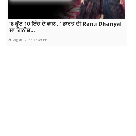
‘8 ਫੁੱਟ 10 ਇੰਚ ਦੇ ਵਾਲ…’ ਭਾਰਤ ਦੀ Renu Dhariyal
ਦਾ ਗਿਨੀਜ਼...
Aug 08, 2026 12:59 Pm