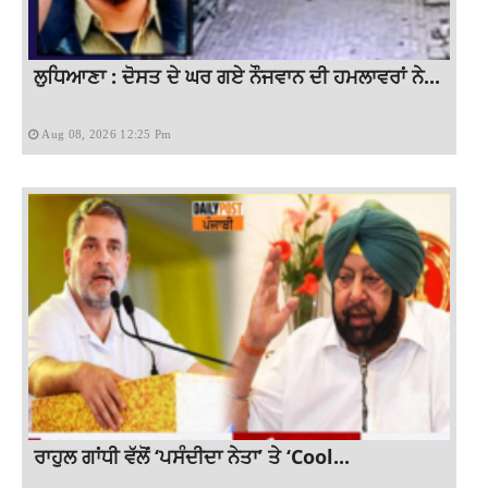
ਲੁਧਿਆਣਾ : ਦੋਸਤ ਦੇ ਘਰ ਗਏ ਨੌਜਵਾਨ ਦੀ ਹਮਲਾਵਰਾਂ ਨੇ...
Aug 08, 2026 12:25 Pm
ਰਾਹੁਲ ਗਾਂਧੀ ਵੱਲੋਂ ‘ਪਸੰਦੀਦਾ ਨੇਤਾ’ ਤੇ ‘Cool...