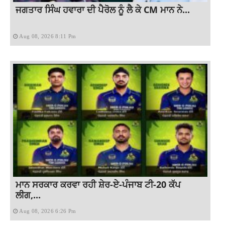
ਜਗਤਾਰ ਸਿੰਘ ਹਵਾਰਾ ਦੀ ਪੈਰੋਲ ਨੂੰ ਲੈ ਕੇ CM ਮਾਨ ਨੇ...
Aug 08, 2026 8:11 Pm
ਮਾਨ ਸਰਕਾਰ ਕਰਵਾ ਰਹੀ ਸ਼ੇਰ-ਏ-ਪੰਜਾਬ ਟੀ-20 ਕੱਪ
ਲੀਗ,...
Aug 08, 2026 6:26 Pm