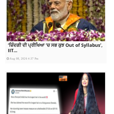
‘ਜ਼ਿੰਦਗੀ ਦੀ ਪ੍ਰੀਖਿਆ ‘ਚ ਸਭ ਕੁਝ Out of Syllabus’,
IIT...
Aug 08, 2026 4:37 Pm