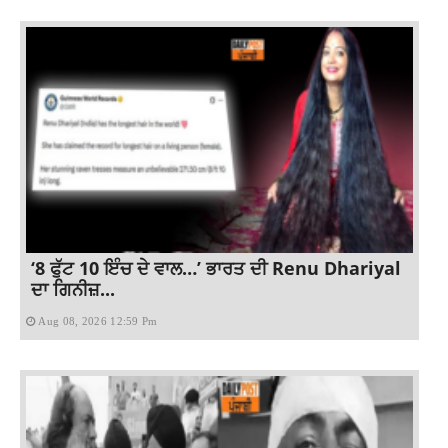
‘8 ਫੁੱਟ 10 ਇੰਚ ਦੇ ਵਾਲ…’ ਭਾਰਤ ਦੀ Renu Dhariyal
ਦਾ ਗਿਨੀਜ਼...
Aug 08, 2026 12:59 Pm