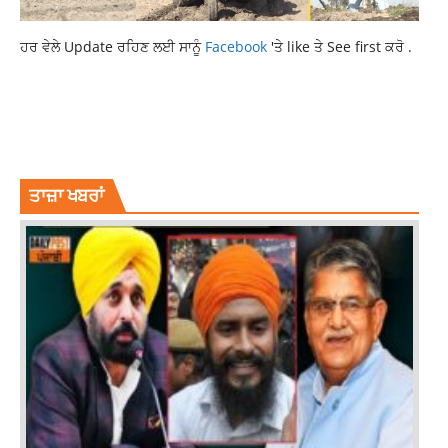
ਹਰ ਵੇਲੇ Update ਰਹਿਣ ਲਈ ਸਾਨੂੰ
Facebook
'ਤੇ like ਤੇ See first ਕਰੋ .
HEAVY RAIN WILL OCCUR
LATEST PUNJABI NEWS
NEWS
PUNJAB WEATHER UPDATE
PUNJABNEWS
TOP NEWS
WEATHER NEWS
WEATHER UPDATE
ਤਾਜ਼ਾ ਖਬਰਾਂ