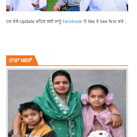
ਹਰ ਵੇਲੇ Update ਰਹਿਣ ਲਈ ਸਾਨੂੰ
Facebook
'ਤੇ like ਤੇ See first ਕਰੋ .
MP SANDEEP PATHAK RAISED
PUNJAB NEWS
SANDEEP PATHAK
STUBBLE BURNING
ਤਾਜ਼ਾ ਖਬਰਾਂ