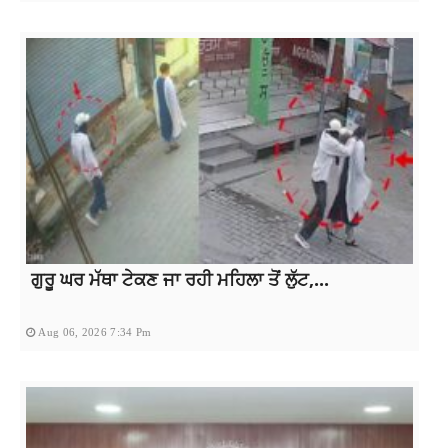
ਗੁਰੂ ਘਰ ਮੱਥਾ ਟੇਕਣ ਜਾ ਰਹੀ ਮਹਿਲਾ ਤੋਂ ਲੁੱਟ,...
Aug 06, 2026 7:34 Pm