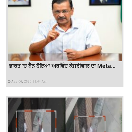
ਭਾਰਤ ‘ਚ ਬੈਨ ਹੋਇਆ ਅਰਵਿੰਦ ਕੇਜਰੀਵਾਲ ਦਾ Meta...
Aug 06, 2026 11:44 Am