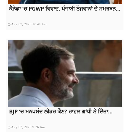
ਕੈਨੇਡਾ ‘ਚ PGWP ਵਿਵਾਦ, ਪੰਜਾਬੀ ਨੌਜਵਾਨਾਂ ਦੇ ਸਮਰਥਨ...
Aug 07, 2026 10:40 Am
BJP ‘ਚ ਮਨਪਸੰਦ ਲੀਡਰ ਕੌਣ? ਰਾਹੁਲ ਗਾਂਧੀ ਨੇ ਦਿੱਤਾ...
Aug 07, 2026 9:26 Am