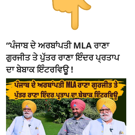
“ਪੰਜਾਬ ਦੇ ਅਰਬਾਂਪਤੀ MLA ਰਾਣਾ
ਗੁਰਜੀਤ ਤੇ ਪੁੱਤਰ ਰਾਣਾ ਇੰਦਰ ਪ੍ਰਤਾਪ
ਦਾ ਬੇਬਾਕ ਇੰਟਰਵਿਊ !