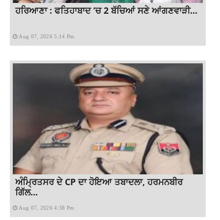
ਹਰਿਆਣਾ : ਫਤਿਹਾਬਾਦ ‘ਚ 2 ਬੱਚਿਆਂ ਸਣੇ ਆਂਗਣਵਾੜੀ...
Aug 07, 2026 5:14 Pm
ਅੰਮ੍ਰਿਤਸਰ ਦੇ CP ਦਾ ਹੋਇਆ ਤਬਾਦਲਾ, ਹਰਮਨਬੀਰ
ਗਿੱਲ...
Aug 07, 2026 4:38 Pm