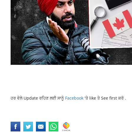
ਹਰ ਵੇਲੇ Update ਰਹਿਣ ਲਈ ਸਾਨੂੰ
Facebook
'ਤੇ like ਤੇ See first ਕਰੋ .
BABA BAKALA NEWS
LATEST PUNJABI NEWS
NEWS
NRI PERSON DI