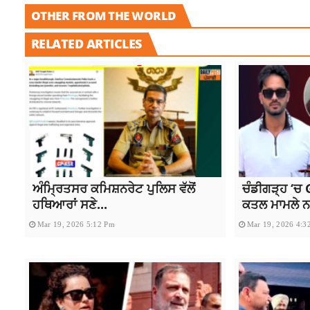
OTHER FROM THE WORLD
RELATED ARTICLES
ਅੰਮ੍ਰਿਤਸਰ ਕਮਿਸ਼ਨਰੇਟ ਪੁਲਿਸ ਵੱਲੋਂ
ਚੰਡੀਗੜ੍ਹ ‘ਚ G
ਹਥਿਆਰਾਂ ਸਣੇ...
ਕਤਲ ਮਾਮਲੇ ਨਾ
Mar 19, 2026 5:12 Pm
Mar 19, 2026 4:3