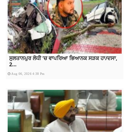
ਸੁਲਤਾਨਪੁਰ ਲੋਧੀ ‘ਚ ਵਾਪਰਿਆ ਭਿਆਨਕ ਸੜਕ ਹਾ/ਦਸਾ,
2...
Aug 06, 2026 4:38 Pm