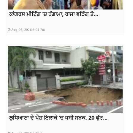
ਕਾਂਗਰਸ ਮੀਟਿੰਗ ‘ਚ ਹੰਗਾਮਾ, ਰਾਜਾ ਵੜਿੰਗ ਤੇ...
Aug 06, 2026 6:04 Pm
ਲੁਧਿਆਣਾ ਦੇ ਪੌਸ਼ ਇਲਾਕੇ ‘ਚ ਧਸੀ ਸੜਕ, 20 ਫੁੱਟ...