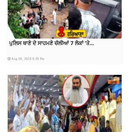
ਪੁਲਿਸ ਥਾਣੇ ਦੇ ਸਾਹਮਣੇ ਚੱਲੀਆਂ 7 ਲੋਕਾਂ ‘ਤੇ...
Aug 06, 2026 6:36 Pm