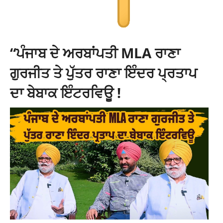
“ਪੰਜਾਬ ਦੇ ਅਰਬਾਂਪਤੀ MLA ਰਾਣਾ
ਗੁਰਜੀਤ ਤੇ ਪੁੱਤਰ ਰਾਣਾ ਇੰਦਰ ਪ੍ਰਤਾਪ
ਦਾ ਬੇਬਾਕ ਇੰਟਰਵਿਊ !