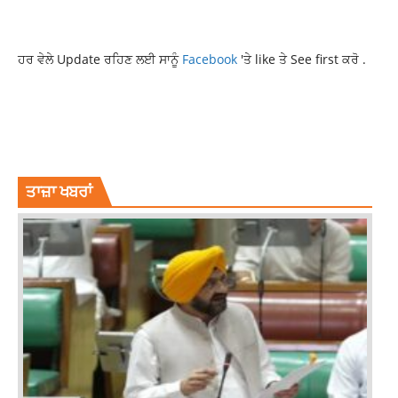
ਹਰ ਵੇਲੇ Update ਰਹਿਣ ਲਈ ਸਾਨੂੰ
Facebook
'ਤੇ like ਤੇ See first ਕਰੋ .
BSF-POLICE JOINT OPERATION
FEROZEPUR NEWS
LATEST PUNJABI NEWS
NEWS
PAKISTANI DRONE RE-ENTERED
PUNJAB NEWS
RECOVERED 3 PACKS OF HEROIN
TOP NEWS
ਤਾਜ਼ਾ ਖਬਰਾਂ