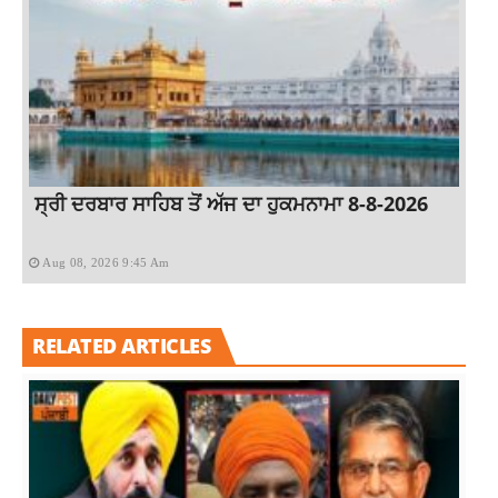
ਸ੍ਰੀ ਦਰਬਾਰ ਸਾਹਿਬ ਤੋਂ ਅੱਜ ਦਾ ਹੁਕਮਨਾਮਾ 8-8-2026
Aug 08, 2026 9:45 Am
RELATED ARTICLES