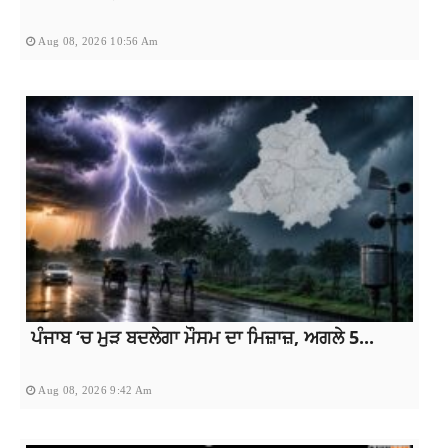
Aug 08, 2026 10:56 Am
ਪੰਜਾਬ ‘ਚ ਮੁੜ ਬਦਲੇਗਾ ਮੌਸਮ ਦਾ ਮਿਜ਼ਾਜ਼, ਅਗਲੇ 5...
Aug 08, 2026 9:42 Am