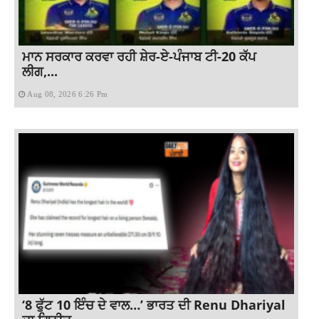
ਮਾਨ ਸਰਕਾਰ ਕਰਵਾ ਰਹੀ ਸ਼ੇਰ-ਏ-ਪੰਜਾਬ ਟੀ-20 ਕੱਪ
ਲੀਗ,...
Aug 08, 2026 6:26 Pm
‘8 ਫੁੱਟ 10 ਇੰਚ ਦੇ ਵਾਲ…’ ਭਾਰਤ ਦੀ Renu Dhariyal