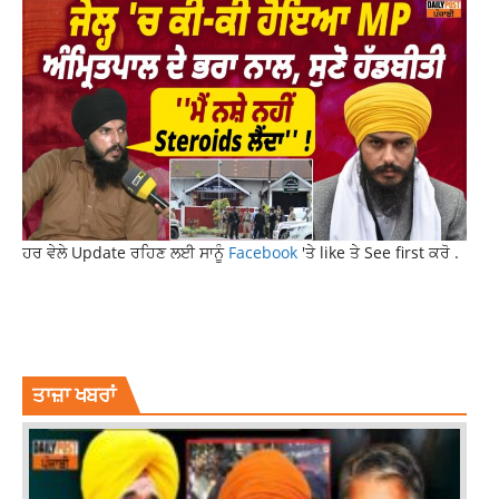
ਹਰ ਵੇਲੇ Update ਰਹਿਣ ਲਈ ਸਾਨੂੰ
Facebook
'ਤੇ like ਤੇ See first ਕਰੋ .
INDIAN METEOROGICAL DEPARTMENT
PUNJAB NEWS
PUNJAB WEATHER UPDATE
RAIN ALERT
WEATHER FORECAST
ਤਾਜ਼ਾ ਖਬਰਾਂ