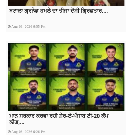
ਬਟਾਲਾ ਗ੍ਰਨੇਡ ਹਮਲੇ ਦਾ ਤੀਜਾ ਦੋਸ਼ੀ ਗ੍ਰਿਫ਼ਤਾਰ,...
Aug 08, 2026 6:55 Pm
ਮਾਨ ਸਰਕਾਰ ਕਰਵਾ ਰਹੀ ਸ਼ੇਰ-ਏ-ਪੰਜਾਬ ਟੀ-20 ਕੱਪ
ਲੀਗ,...
Aug 08, 2026 6:26 Pm