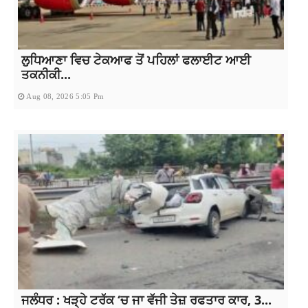
ਲੁਧਿਆਣਾ ਵਿਚ ਟੇਕਆਫ ਤੋਂ ਪਹਿਲਾਂ ਫਲਾਈਟ ਆਈ
ਤਕਨੀਕੀ...
Aug 08, 2026 5:05 Pm
ਜਲੰਧਰ : ਖੜ੍ਹੇ ਟਰੱਕ ‘ਚ ਜਾ ਵੱਜੀ ਤੇਜ਼ ਰਫਤਾਰ ਕਾਰ, 3...