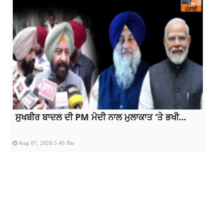
ਸੁਖਬੀਰ ਬਾਦਲ ਦੀ PM ਮੋਦੀ ਨਾਲ ਮੁਲਾਕਾਤ ‘ਤੇ ਭਖੀ...
Aug 07, 2026 5:45 Pm