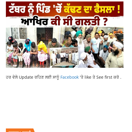
ਹਰ ਵੇਲੇ Update ਰਹਿਣ ਲਈ ਸਾਨੂੰ
Facebook
'ਤੇ like ਤੇ See first ਕਰੋ .
FOG ALERT ISSUED
LATEST PUNJABI NEWS
PUNJAB WEATHER UPDATE
RAJDEEP SINGH BENIPAL LUDHIANA
RAJDEEP SINGH FASTWAY
RAJDEEP SINGH FASTWAY LUDHIANA
RAJDEEP SINGH LUDHIANA
RAJDEEP SINGH LUDHIANA FASTWAY