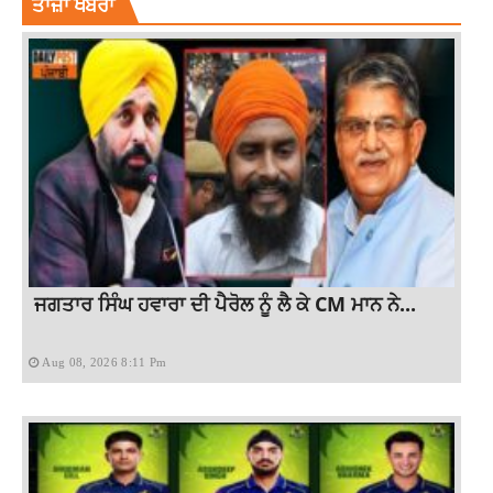
ਤਾਜ਼ਾ ਖਬਰਾਂ
ਜਗਤਾਰ ਸਿੰਘ ਹਵਾਰਾ ਦੀ ਪੈਰੋਲ ਨੂੰ ਲੈ ਕੇ CM ਮਾਨ ਨੇ...
Aug 08, 2026 8:11 Pm