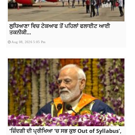
ਲੁਧਿਆਣਾ ਵਿਚ ਟੇਕਆਫ ਤੋਂ ਪਹਿਲਾਂ ਫਲਾਈਟ ਆਈ
ਤਕਨੀਕੀ...
Aug 08, 2026 5:05 Pm
‘ਜ਼ਿੰਦਗੀ ਦੀ ਪ੍ਰੀਖਿਆ ‘ਚ ਸਭ ਕੁਝ Out of Syllabus’,