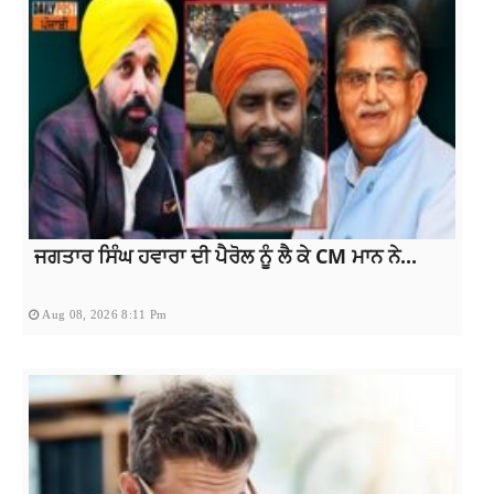
ਜਗਤਾਰ ਸਿੰਘ ਹਵਾਰਾ ਦੀ ਪੈਰੋਲ ਨੂੰ ਲੈ ਕੇ CM ਮਾਨ ਨੇ...
Aug 08, 2026 8:11 Pm