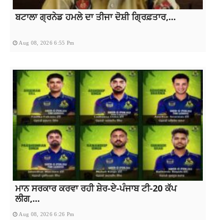
ਬਟਾਲਾ ਗ੍ਰਨੇਡ ਹਮਲੇ ਦਾ ਤੀਜਾ ਦੋਸ਼ੀ ਗ੍ਰਿਫ਼ਤਾਰ,...
Aug 08, 2026 6:55 Pm
ਮਾਨ ਸਰਕਾਰ ਕਰਵਾ ਰਹੀ ਸ਼ੇਰ-ਏ-ਪੰਜਾਬ ਟੀ-20 ਕੱਪ
ਲੀਗ,...
Aug 08, 2026 6:26 Pm