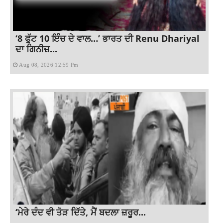
‘8 ਫੁੱਟ 10 ਇੰਚ ਦੇ ਵਾਲ…’ ਭਾਰਤ ਦੀ Renu Dhariyal
ਦਾ ਗਿਨੀਜ਼...
Aug 08, 2026 12:59 Pm
‘ਮੇਰੇ ਦੰਦ ਵੀ ਤੋੜ ਦਿੱਤੇ, ਮੈਂ ਬਦਲਾ ਜ਼ਰੂਰ...