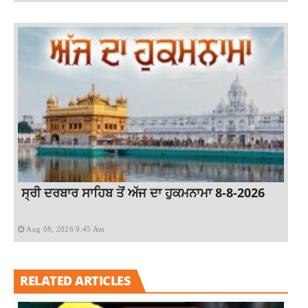
ਸ੍ਰੀ ਦਰਬਾਰ ਸਾਹਿਬ ਤੋਂ ਅੱਜ ਦਾ ਹੁਕਮਨਾਮਾ 8-8-2026
Aug 08, 2026 9:45 Am
RELATED ARTICLES