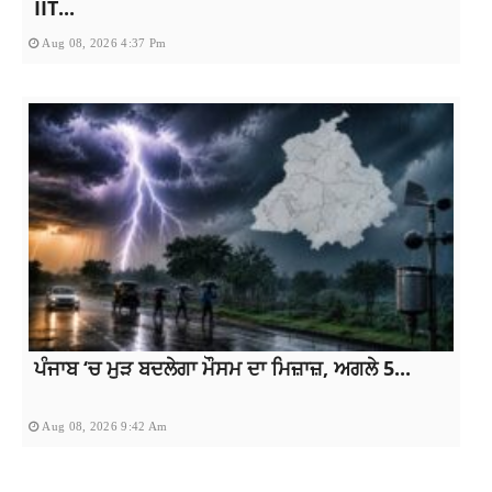
IIT...
Aug 08, 2026 4:37 Pm
ਪੰਜਾਬ ‘ਚ ਮੁੜ ਬਦਲੇਗਾ ਮੌਸਮ ਦਾ ਮਿਜ਼ਾਜ਼, ਅਗਲੇ 5...
Aug 08, 2026 9:42 Am