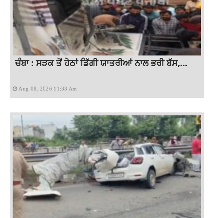
ਚੰਬਾ : ਸੜਕ ਤੋਂ ਹੇਠਾਂ ਡਿੱਗੀ ਯਾਤਰੀਆਂ ਨਾਲ ਭਰੀ ਬੱਸ,...
Aug 08, 2026 11:33 Am