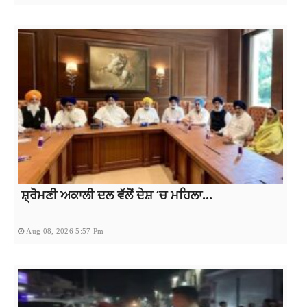
ਸ਼੍ਰੋਮਣੀ ਅਕਾਲੀ ਦਲ ਵੱਲੋਂ ਦੇਸ਼ ‘ਚ ਮਹਿਲਾ...
Aug 08, 2026 5:57 Pm