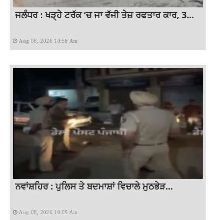
ਜਲੰਧਰ : ਖੜ੍ਹੇ ਟਰੱਕ ‘ਚ ਜਾ ਵੱਜੀ ਤੇਜ਼ ਰਫਤਾਰ ਕਾਰ, 3...
Aug 08, 2026 10:56 Am
ਨਵਾਂਸ਼ਹਿਰ : ਪੁਲਿਸ ਤੇ ਬਦਮਾਸ਼ਾਂ ਵਿਚਾਲੇ ਮੁਠਭੇੜ...
Aug 08, 2026 10:09 Am