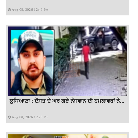
Aug 08, 2026 12:49 Pm
ਲੁਧਿਆਣਾ : ਦੋਸਤ ਦੇ ਘਰ ਗਏ ਨੌਜਵਾਨ ਦੀ ਹਮਲਾਵਰਾਂ ਨੇ...
Aug 08, 2026 12:25 Pm