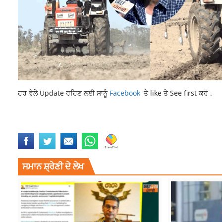
ਹਰ ਵੇਲੇ Update ਰਹਿਣ ਲਈ ਸਾਨੂੰ
Facebook
'ਤੇ like ਤੇ See first ਕਰੋ .
INDIAN METEOROLOGICAL DEPARTMENT
PUNJAB NEWS
PUNJAB 
ਸਮਾਨ ਸ਼੍ਰੇਣੀ ਦੇ ਲੇਖ