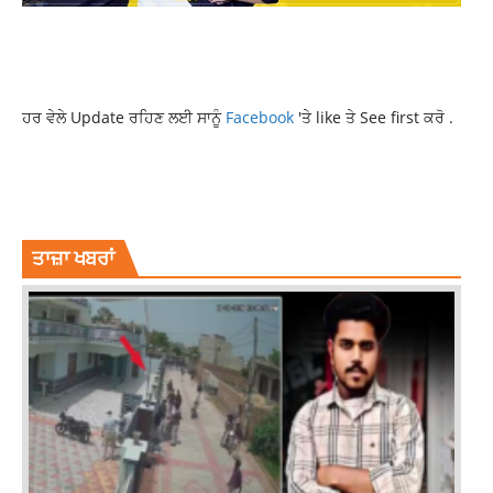
ਹਰ ਵੇਲੇ Update ਰਹਿਣ ਲਈ ਸਾਨੂੰ
Facebook
'ਤੇ like ਤੇ See first ਕਰੋ .
INDIAN METEOROLOGICAL DEPARTMENT
PUNJAB NEWS
PUNJAB WEATHER UPDATE
RAIN ALERT
WEATHER FORECAST
ਤਾਜ਼ਾ ਖਬਰਾਂ