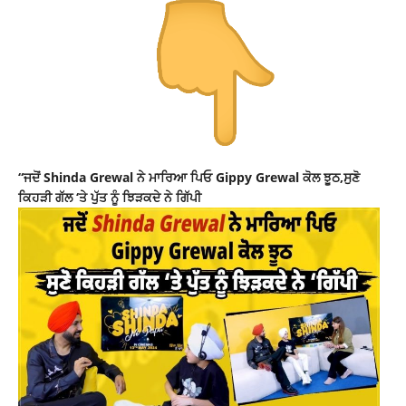
“ਜਦੋਂ Shinda Grewal ਨੇ ਮਾਰਿਆ ਪਿਓ Gippy Grewal ਕੋਲ ਝੂਠ,ਸੁਣੋ
ਕਿਹੜੀ ਗੱਲ ‘ਤੇ ਪੁੱਤ ਨੂੰ ਝਿੜਕਦੇ ਨੇ ਗਿੱਪੀ