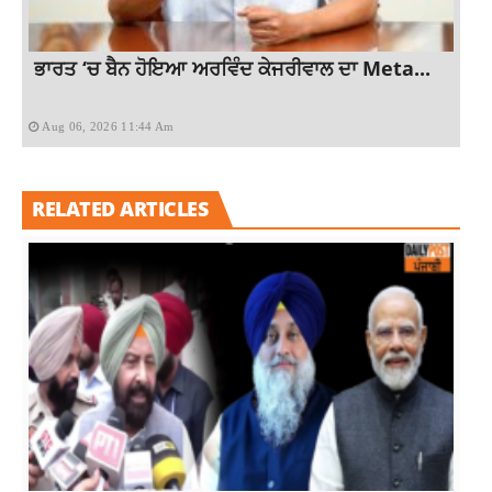
ਭਾਰਤ ‘ਚ ਬੈਨ ਹੋਇਆ ਅਰਵਿੰਦ ਕੇਜਰੀਵਾਲ ਦਾ Meta...
Aug 06, 2026 11:44 Am
RELATED ARTICLES