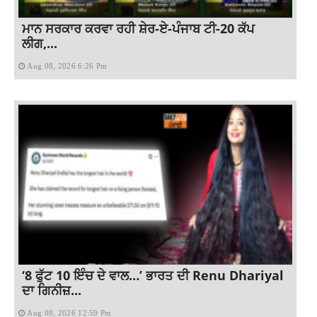
ਮਾਨ ਸਰਕਾਰ ਕਰਵਾ ਰਹੀ ਸ਼ੇਰ-ਏ-ਪੰਜਾਬ ਟੀ-20 ਕੱਪ
ਲੀਗ,...
Aug 08, 2026 6:26 Pm
‘8 ਫੁੱਟ 10 ਇੰਚ ਦੇ ਵਾਲ…’ ਭਾਰਤ ਦੀ Renu Dhariyal
ਦਾ ਗਿਨੀਜ਼...
Aug 08, 2026 12:59 Pm