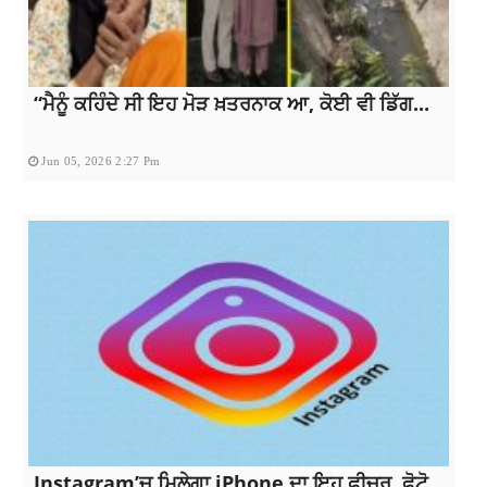
“ਮੈਨੂੰ ਕਹਿੰਦੇ ਸੀ ਇਹ ਮੋੜ ਖ਼ਤਰਨਾਕ ਆ, ਕੋਈ ਵੀ ਡਿੱਗ...
Jun 05, 2026 2:27 Pm
Instagram’ਚ ਮਿਲੇਗਾ iPhone ਦਾ ਇਹ ਫੀਚਰ, ਫੋਟੋ