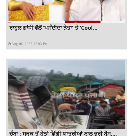
ਰਾਹੁਲ ਗਾਂਧੀ ਵੱਲੋਂ ‘ਪਸੰਦੀਦਾ ਨੇਤਾ’ ਤੇ ‘Cool...
Aug 08, 2026 12:03 Pm
ਚੰਬਾ : ਸੜਕ ਤੋਂ ਹੇਠਾਂ ਡਿੱਗੀ ਯਾਤਰੀਆਂ ਨਾਲ ਭਰੀ ਬੱਸ,...