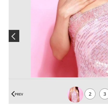
1
2
3
PREV