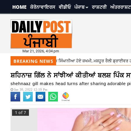
HOME
ਕੋਰੋਨਾਵਾਇਰਸ
ਵੀਡੀਓ
ਪੰਜਾਬ
ਰਾਸ਼ਟਰੀ
ਅੰਤਰਰਾਸ਼ਟ
Mar 21, 2026, 4:04 pm
ੇ ‘ਚ ਰੇਮੰਡ MD ਗੌਤਮ ਸਿੰਘਾਨੀਆ ਹੋਏ ਜ਼ਖਮੀ, ਮਸ਼ਹੂਰ ਰੈਲੀ ਡ੍ਰਾਈਵਰ ਹਰੀ ਸਿੰਘ ਅਜੇ 
BREAKING NEWS
ਸ਼ਹਿਨਾਜ਼ ਗਿੱਲ ਨੇ ਸਾਂਝੀਆਂ ਕੀਤੀਆਂ ਬਲਸ਼ ਪਿੰਕ ਸ
shehnaaz gill makes head turns after sharing adorable pi
Jan 30, 2022 12:19 Pm
1
of 7