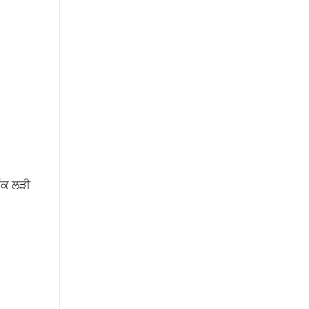
ਇੱਕ ਲੜੀ