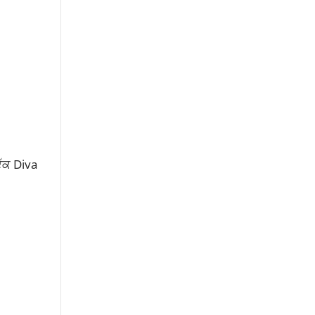
ਇੱਕ Diva