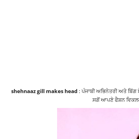
shehnaaz gill makes head
: ਪੰਜਾਬੀ ਅਭਿਨੇਤਰੀ ਅਤੇ ਬਿੱਗ
ਸਗੋਂ ਆਪਣੇ ਫੈਸ਼ਨ ਵਿਕਲ