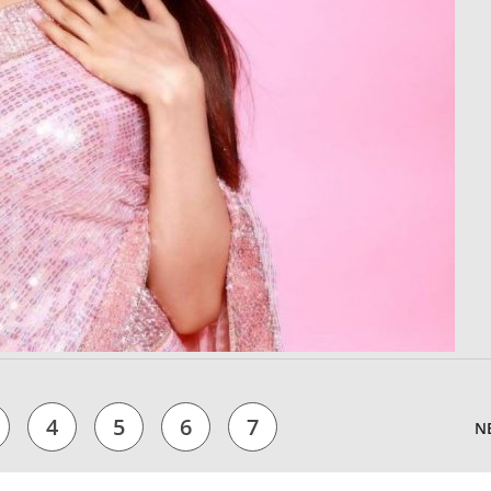
4
5
6
7
N