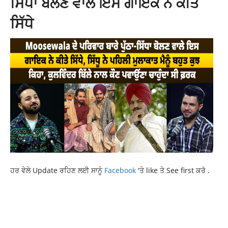
ਸਿੱਧਾ ਬੋਲਣ ਵਾਲੇ ਇਸ ਗਾਇਕ ਨੇ ਕੀਤੇ
ਸਿੱਧੇ
ਹਰ ਵੇਲੇ Update ਰਹਿਣ ਲਈ ਸਾਨੂੰ
Facebook
'ਤੇ like ਤੇ See first ਕਰੋ .
CURRENT POLLYWOOD NEWS
NEW PUNJABI MOVIE
SIMI CHAHAL AND MANDY TAKHAR
TUTT PAINI ENGLISH NE
UPCOMING MOVIE