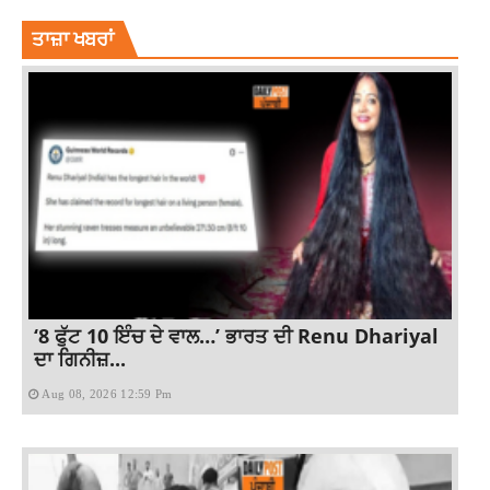
ਤਾਜ਼ਾ ਖਬਰਾਂ
‘8 ਫੁੱਟ 10 ਇੰਚ ਦੇ ਵਾਲ…’ ਭਾਰਤ ਦੀ Renu Dhariyal
ਦਾ ਗਿਨੀਜ਼...
Aug 08, 2026 12:59 Pm