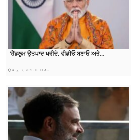
‘ਹੈਂਡਲੂਮ ਉਤਪਾਦ ਖਰੀਦੋ, ਵੀਡੀਓ ਬਣਾਓ ਅਤੇ...
Aug 07, 2026 10:13 Am