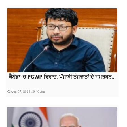
ਕੈਨੇਡਾ ‘ਚ PGWP ਵਿਵਾਦ, ਪੰਜਾਬੀ ਨੌਜਵਾਨਾਂ ਦੇ ਸਮਰਥਨ...
Aug 07, 2026 10:40 Am