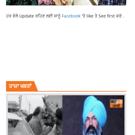
ਹਰ ਵੇਲੇ Update ਰਹਿਣ ਲਈ ਸਾਨੂੰ
Facebook
'ਤੇ like ਤੇ See first ਕਰੋ .
3 TERRORISTS INVOLVED
HOME MINISTER AMIT SHAH
LATEST NATIONAL NEWS
LATEST NEWS
NEWX
OPERATION MAHADEV
PAHALGAM ATTACK
RAJDEEP SINGH BENIPAL LUDHIANA
RAJDEEP SINGH FASTWAY
RAJDEEP SINGH FASTWAY LUDHIANA
RAJDEEP SINGH LUDHIANA
RAJDEEP SINGH LUDHIANA FASTWAY
TOP NEWS
ਤਾਜ਼ਾ ਖਬਰਾਂ