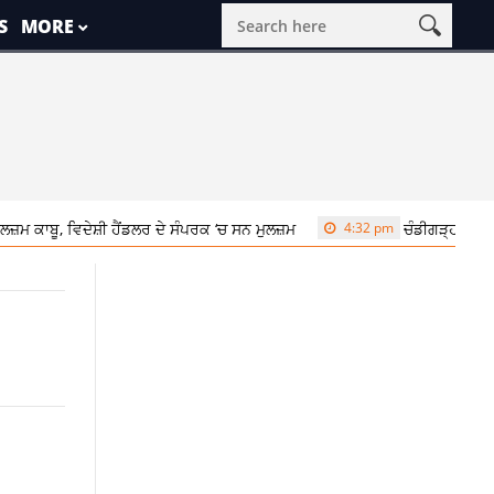
S
MORE
ਵਿਦੇਸ਼ੀ ਹੈਂਡਲਰ ਦੇ ਸੰਪਰਕ ‘ਚ ਸਨ ਮੁਲਜ਼ਮ
4:32 pm
ਚੰਡੀਗੜ੍ਹ ‘ਚ Gym ਦੇ ਬਾਹਰ ਮ