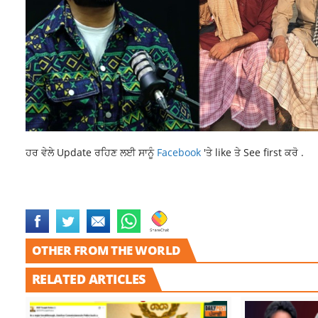
ਹਰ ਵੇਲੇ Update ਰਹਿਣ ਲਈ ਸਾਨੂੰ
Facebook
'ਤੇ like ਤੇ See first ਕਰੋ .
10-YEAR-OLD GIRL DIED
BIRTHDAY CAKE
LATEST NEWS
LATEST P
OTHER FROM THE WORLD
RELATED ARTICLES