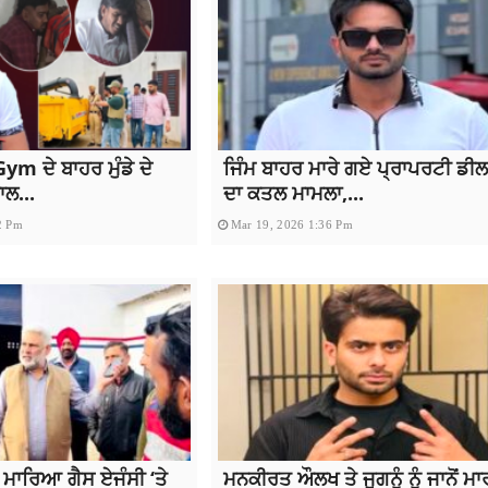
ym ਦੇ ਬਾਹਰ ਮੁੰਡੇ ਦੇ
ਜਿੰਮ ਬਾਹਰ ਮਾਰੇ ਗਏ ਪ੍ਰਾਪਰਟੀ ਡੀ
ਲ...
ਦਾ ਕਤਲ ਮਾਮਲਾ,...
2 Pm
Mar 19, 2026 1:36 Pm
 ਮਾਰਿਆ ਗੈਸ ਏਜੰਸੀ ‘ਤੇ
ਮਨਕੀਰਤ ਔਲਖ ਤੇ ਜੁਗਨੂੰ ਨੂੰ ਜਾਨੋਂ ਮ