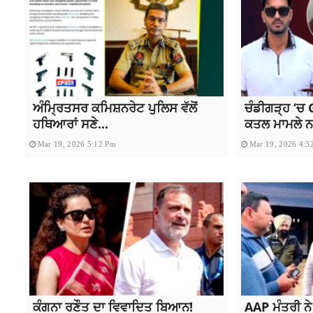
ਅੰਮ੍ਰਿਤਸਰ ਕਮਿਸ਼ਨਰੇਟ ਪੁਲਿਸ ਵੱਲੋਂ
ਚੰਡੀਗੜ੍ਹ ‘ਚ G
ਹਥਿਆਰਾਂ ਸਣੇ...
ਕਤਲ ਮਾਮਲੇ ਨਾ
Mar 19, 2026 5:12 Pm
Mar 19, 2026 4:3
ਕੰਗਨਾ ਰਣੌਤ ਦਾ ਵਿਵਾਦਿਤ ਬਿਆਨ!
AAP ਮੰਤਰੀ ਨੇ