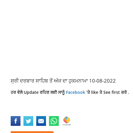
ਸ੍ਰੀ ਦਰਬਾਰ ਸਾਹਿਬ ਤੋਂ ਅੱਜ ਦਾ ਹੁਕਮਨਾਮਾ 10-08-2022
ਹਰ ਵੇਲੇ Update ਰਹਿਣ ਲਈ ਸਾਨੂੰ
Facebook
'ਤੇ like ਤੇ See first ਕਰੋ .
AJJ DA HUKAMNAMA
AJJ DA HUKAMNAMA 10 AUGUST 2022
HUKAMN