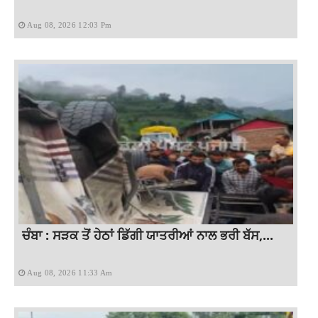
Aug 08, 2026 12:03 Pm
ਚੰਬਾ : ਸੜਕ ਤੋਂ ਹੇਠਾਂ ਡਿੱਗੀ ਯਾਤਰੀਆਂ ਨਾਲ ਭਰੀ ਬੱਸ,...
Aug 08, 2026 11:33 Am