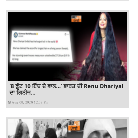
‘8 ਫੁੱਟ 10 ਇੰਚ ਦੇ ਵਾਲ…’ ਭਾਰਤ ਦੀ Renu Dhariyal
ਦਾ ਗਿਨੀਜ਼...
Aug 08, 2026 12:59 Pm