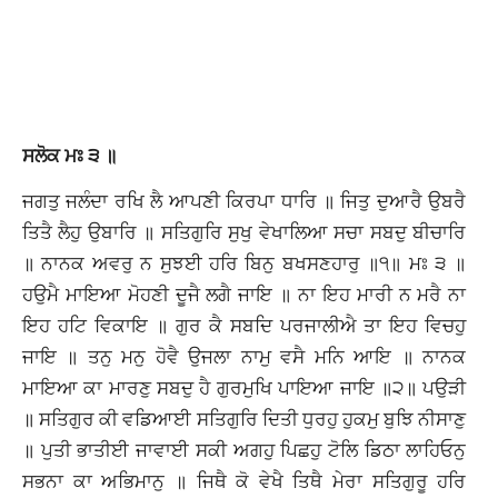
ਸਲੋਕ ਮਃ ੩ ॥
ਜਗਤੁ ਜਲੰਦਾ ਰਖਿ ਲੈ ਆਪਣੀ ਕਿਰਪਾ ਧਾਰਿ ॥ ਜਿਤੁ ਦੁਆਰੈ ਉਬਰੈ
ਤਿਤੈ ਲੈਹੁ ਉਬਾਰਿ ॥ ਸਤਿਗੁਰਿ ਸੁਖੁ ਵੇਖਾਲਿਆ ਸਚਾ ਸਬਦੁ ਬੀਚਾਰਿ
॥ ਨਾਨਕ ਅਵਰੁ ਨ ਸੁਝਈ ਹਰਿ ਬਿਨੁ ਬਖਸਣਹਾਰੁ ॥੧॥ ਮਃ ੩ ॥
ਹਉਮੈ ਮਾਇਆ ਮੋਹਣੀ ਦੂਜੈ ਲਗੈ ਜਾਇ ॥ ਨਾ ਇਹ ਮਾਰੀ ਨ ਮਰੈ ਨਾ
ਇਹ ਹਟਿ ਵਿਕਾਇ ॥ ਗੁਰ ਕੈ ਸਬਦਿ ਪਰਜਾਲੀਐ ਤਾ ਇਹ ਵਿਚਹੁ
ਜਾਇ ॥ ਤਨੁ ਮਨੁ ਹੋਵੈ ਉਜਲਾ ਨਾਮੁ ਵਸੈ ਮਨਿ ਆਇ ॥ ਨਾਨਕ
ਮਾਇਆ ਕਾ ਮਾਰਣੁ ਸਬਦੁ ਹੈ ਗੁਰਮੁਖਿ ਪਾਇਆ ਜਾਇ ॥੨॥ ਪਉੜੀ
॥ ਸਤਿਗੁਰ ਕੀ ਵਡਿਆਈ ਸਤਿਗੁਰਿ ਦਿਤੀ ਧੁਰਹੁ ਹੁਕਮੁ ਬੁਝਿ ਨੀਸਾਣੁ
॥ ਪੁਤੀ ਭਾਤੀਈ ਜਾਵਾਈ ਸਕੀ ਅਗਹੁ ਪਿਛਹੁ ਟੋਲਿ ਡਿਠਾ ਲਾਹਿਓਨੁ
ਸਭਨਾ ਕਾ ਅਭਿਮਾਨੁ ॥ ਜਿਥੈ ਕੋ ਵੇਖੈ ਤਿਥੈ ਮੇਰਾ ਸਤਿਗੁਰੂ ਹਰਿ