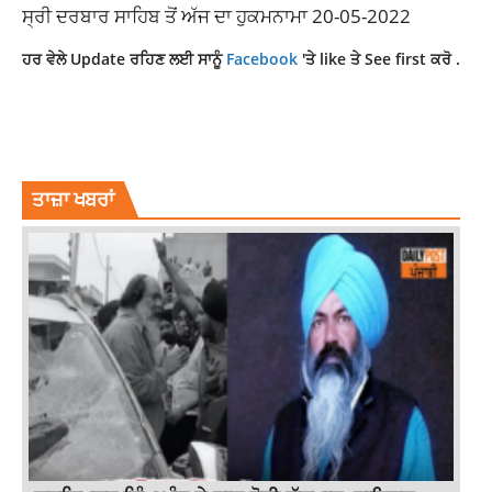
ਸ੍ਰੀ ਦਰਬਾਰ ਸਾਹਿਬ ਤੋਂ ਅੱਜ ਦਾ ਹੁਕਮਨਾਮਾ 20-05-2022
ਹਰ ਵੇਲੇ Update ਰਹਿਣ ਲਈ ਸਾਨੂੰ
Facebook
'ਤੇ like ਤੇ See first ਕਰੋ .
AJJ DA HUKAMNAMA
AJJ DA HUKAMNAMA 20 MAY 2022
HUKAMNAMA SAHIB
ਤਾਜ਼ਾ ਖਬਰਾਂ