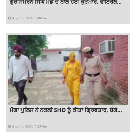
ਗੁਰਸਿਮਰਨ ਸਿੰਘ ਮੰਡ ਦੇ ਨਾਲ ਹੋਈ ਕੁੱਟਮਾਰ, ਵਾਇਰਲ...
Aug 07, 2026 7:48 Pm
ਮੋਗਾ ਪੁਲਿਸ ਨੇ ਨਕਲੀ SHO ਨੂੰ ਕੀਤਾ ਗ੍ਰਿਫਤਾਰ, ਚੰਗੇ...
Aug 07, 2026 7:23 Pm