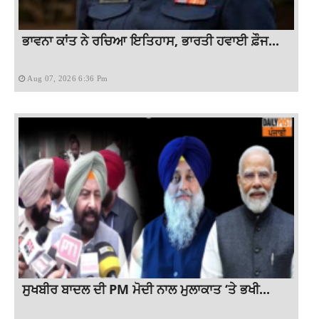
ਭਾਵਨਾ ਕਾਂਤ ਨੇ ਰਚਿਆ ਇਤਿਹਾਸ, ਭਾਰਤੀ ਹਵਾਈ ਫ਼ੌਜ...
Aug 07, 2026 6:36 Pm
ਸੁਖਬੀਰ ਬਾਦਲ ਦੀ PM ਮੋਦੀ ਨਾਲ ਮੁਲਾਕਾਤ ‘ਤੇ ਭਖੀ...