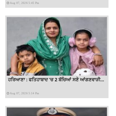
Aug 07, 2026 5:45 Pm
ਹਰਿਆਣਾ : ਫਤਿਹਾਬਾਦ ‘ਚ 2 ਬੱਚਿਆਂ ਸਣੇ ਆਂਗਣਵਾੜੀ...
Aug 07, 2026 5:14 Pm