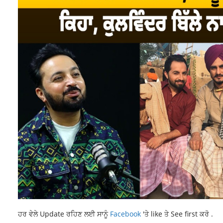
ਹਰ ਵੇਲੇ Update ਰਹਿਣ ਲਈ ਸਾਨੂੰ
Facebook
'ਤੇ like ਤੇ See first ਕਰੋ .