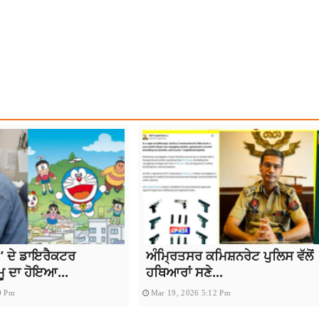
 NEWS
MUKESH AMBANI
NEWS
RAJDEEP SINGH BENIPAL LUDHIANA
JDEEP SINGH LUDHIANA
RAJDEEP SINGH LUDHIANA FASTWAY
TOP NEWS
 ਦੇ ਡਾਇਰੈਕਟਰ
ਅੰਮ੍ਰਿਤਸਰ ਕਮਿਸ਼ਨਰੇਟ ਪੁਲਿਸ ਵੱਲੋਂ
ਮੂ ਦਾ ਹੋਇਆ...
ਹਥਿਆਰਾਂ ਸਣੇ...
0 Pm
Mar 19, 2026 5:12 Pm