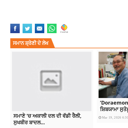
ARMY CHIEF ASIM MUNIR
LATEST INTERNATIONAL NEWS
LATEST
RAJDEEP SINGH FASTWAY
RAJDEEP SINGH FASTWAY LUDHIANA
RA
ਸਮਾਨ ਸ਼੍ਰੇਣੀ ਦੇ ਲੇਖ
‘Doraemon’
ਸ਼ਿਬਯਾਮਾ ਸੁਤੋ
ਸਮਾਣੇ ‘ਚ ਅਕਾਲੀ ਦਲ ਦੀ ਵੱਡੀ ਰੈਲੀ,
Mar 19, 2026 6:3
ਸੁਖਬੀਰ ਬਾਦਲ...