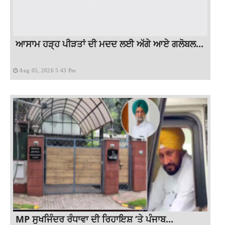
ਆਸਾਮ ਹੜ੍ਹ ਪੀੜਤਾਂ ਦੀ ਮਦਦ ਲਈ ਅੱਗੇ ਆਏ ਗਲੋਬਲ...
Aug 05, 2026 5:43 Pm
MP ਸੁਖਜਿੰਦਰ ਰੰਧਾਵਾ ਦੀ ਰਿਹਾਇਸ਼ ‘ਤੇ ਪੰਜਾਬ...