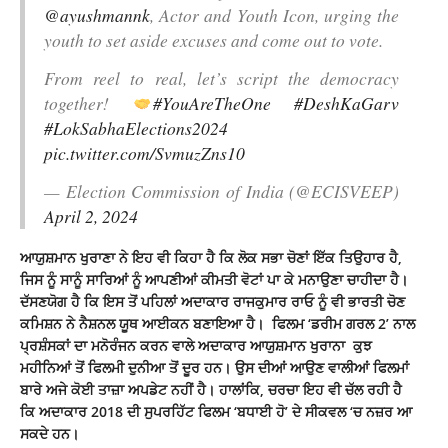
@ayushmannk
, Actor and Youth Icon, urging the
youth to set aside excuses and come out to vote.
From reel to real, let’s script the democracy
together!
#YouAreTheOne
#DeshKaGarv
#LokSabhaElections2024
pic.twitter.com/SvmuzZns10
— Election Commission of India (@ECISVEEP)
April 2, 2024
ਆਯੁਸ਼ਮਾਨ ਖੁਰਾਣਾ ਨੇ ਇਹ ਵੀ ਕਿਹਾ ਹੈ ਕਿ ਲੋਕ ਸਭਾ ਚੋਣਾਂ ਇੱਕ ਤਿਉਹਾਰ ਹੈ,
ਜਿਸ ਨੂੰ ਸਾਨੂੰ ਸਾਰਿਆਂ ਨੂੰ ਆਪਣੀਆਂ ਕੀਮਤੀ ਵੋਟਾਂ ਪਾ ਕੇ ਮਨਾਉਣਾ ਚਾਹੀਦਾ ਹੈ।
ਦੱਸਣਯੋਗ ਹੈ ਕਿ ਇਸ ਤੋਂ ਪਹਿਲਾਂ ਅਦਾਕਾਰ ਰਾਜਕੁਮਾਰ ਰਾਓ ਨੂੰ ਵੀ ਭਾਰਤੀ ਚੋਣ
ਕਮਿਸ਼ਨ ਨੇ ਨੈਸ਼ਨਲ ਯੂਥ ਆਈਕਨ ਬਣਾਇਆ ਹੈ। ਫਿਲਮ ‘ਡਰੀਮ ਗਰਲ 2’ ਨਾਲ
ਪ੍ਰਸ਼ੰਸਕਾਂ ਦਾ ਮਨੋਰੰਜਨ ਕਰਨ ਵਾਲੇ ਅਦਾਕਾਰ ਆਯੁਸ਼ਮਾਨ ਖੁਰਾਨਾ ਕੁਝ
ਮਹੀਨਿਆਂ ਤੋਂ ਫਿਲਮੀ ਦੁਨੀਆ ਤੋਂ ਦੂਰ ਹਨ। ਉਸ ਦੀਆਂ ਆਉਣ ਵਾਲੀਆਂ ਫਿਲਮਾਂ
ਬਾਰੇ ਅਜੇ ਕੋਈ ਤਾਜ਼ਾ ਅਪਡੇਟ ਨਹੀਂ ਹੈ। ਹਾਲਾਂਕਿ, ਚਰਚਾ ਇਹ ਵੀ ਚੱਲ ਰਹੀ ਹੈ
ਕਿ ਅਦਾਕਾਰ 2018 ਦੀ ਸੁਪਰਹਿੱਟ ਫਿਲਮ ‘ਬਧਾਈ ਹੋ’ ਦੇ ਸੀਕਵਲ ‘ਚ ਨਜ਼ਰ ਆ
ਸਕਦੇ ਹਨ।