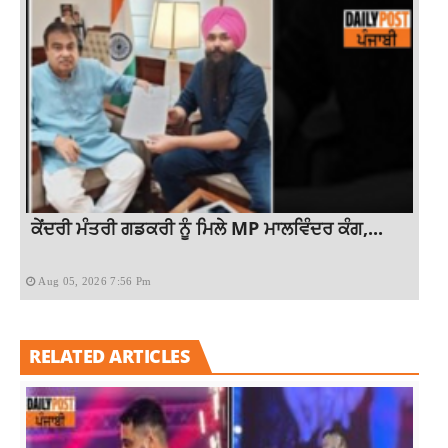
ਕੇਂਦਰੀ ਮੰਤਰੀ ਗਡਕਰੀ ਨੂੰ ਮਿਲੇ MP ਮਾਲਵਿੰਦਰ ਕੰਗ,...
Aug 05, 2026 7:56 Pm
RELATED ARTICLES