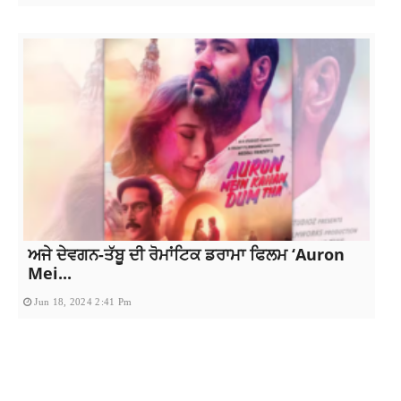
ਅਜੇ ਦੇਵਗਨ-ਤੱਬੂ ਦੀ ਰੋਮਾਂਟਿਕ ਡਰਾਮਾ ਫਿਲਮ ‘Auron
Mei...
Jun 18, 2024 2:41 Pm