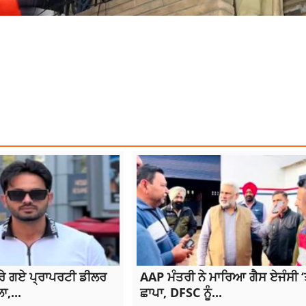
JOT SIDHU
NAVJOT SIDHU
PUNJAB NEWS
ਰੇ ਗਏ ਪ੍ਰਾਪਰਟੀ ਡੀਲਰ
AAP ਮੰਤਰੀ ਨੇ ਮਾਰਿਆ ਗੈਸ ਏਜੰਸੀ ‘
,...
ਛਾਪਾ, DFSC ਨੂੰ...