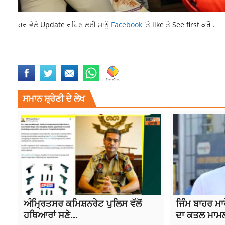
ਹਰ ਵੇਲੇ Update ਰਹਿਣ ਲਈ ਸਾਨੂੰ
Facebook
'ਤੇ like ਤੇ See first ਕਰੋ .
AKALI DAL PARTY
BUNTY ROMANA
BUNTY ROMANA TARGETS NAV
ਸਮਾਨ ਸ਼੍ਰੇਣੀ ਦੇ ਲੇਖ
ਅੰਮ੍ਰਿਤਸਰ ਕਮਿਸ਼ਨਰੇਟ ਪੁਲਿਸ ਵੱਲੋਂ
ਜਿੰਮ ਬਾਹਰ ਮਾ
ਹਥਿਆਰਾਂ ਸਣੇ...
ਦਾ ਕਤਲ ਮਾਮਲਾ