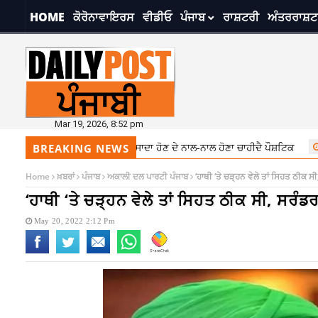
HOME
ਕੋਰੋਨਾਵਾਇਰਸ
ਵੀਡੀਓ
ਪੰਜਾਬ
ਰਾਸ਼ਟਰੀ
ਅੰਤਰਰਾਸ਼ਟ
Mar 19, 2026, 8:52 pm
ਇਟ ਦਾ ਧਿਆਨ, ਖਾਣਾ ਸਾਦਾ ਹੋਣ ਦੇ ਨਾਲ-ਨਾਲ ਹੋਣਾ ਚਾਹੀਦੈ ਪੌਸ਼ਟਿਕ
7:28 pm
ਬ
BREAKING NEWS
Home
ਖ਼ਬਰਾਂ
ਪੰਜਾਬ
ਅਕਾਲੀ ਦਲ ਪਾਰਟੀ ਪੰਜਾਬ
‘ਹਾਥੀ ‘ਤੇ ਚੜ੍ਹਨ ਵੇਲੇ ਤਾਂ ਸਿਹਤ ਠੀਕ 
‘ਹਾਥੀ ‘ਤੇ ਚੜ੍ਹਨ ਵੇਲੇ ਤਾਂ ਸਿਹਤ ਠੀਕ ਸੀ, ਸਰੰ
May 20, 2022 2:12 Pm