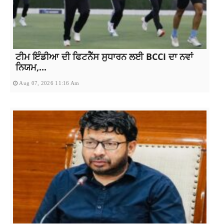
ਟੀਮ ਇੰਡੀਆ ਦੀ ਫਿਟਨੈੱਸ ਸੁਧਾਰਨ ਲਈ BCCI ਦਾ ਨਵਾਂ
ਨਿਯਮ,...
Aug 07, 2026 11:16 Am