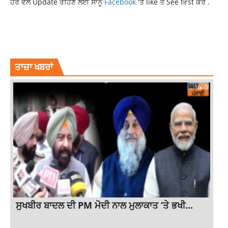
ਹਰ ਵੇਲੇ Update ਰਹਿਣ ਲਈ ਸਾਨੂੰ
Facebook
'ਤੇ like ਤੇ See first ਕਰੋ .
ALL CROPS AT MSP
CM NAYAB SAINI
HARYANA GOVERNMENT
LATEST HARYANA NEWS
LATEST NEWS
NEWS
TOP NEWS
ਤਾਜ਼ਾ ਖਬਰਾਂ
ਸੁਖਬੀਰ ਬਾਦਲ ਦੀ PM ਮੋਦੀ ਨਾਲ ਮੁਲਾਕਾਤ ‘ਤੇ ਭਖੀ...