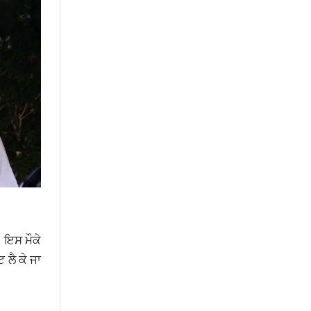
। ਇਸ ਮੌਕੇ
 ਲੈ ਕੇ ਜਾ