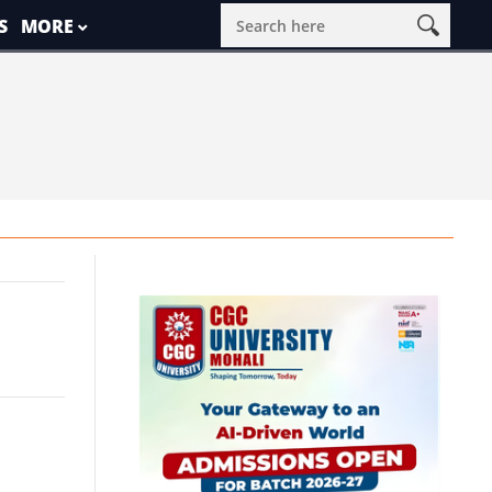
S
MORE