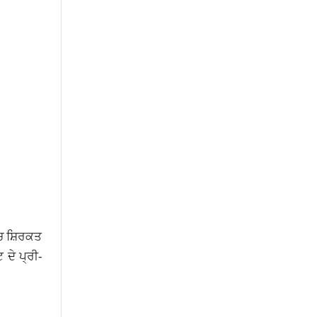
‘ਚ ਸ਼ਿਰਕਤ
ਦੇ ਪ੍ਰੀ-