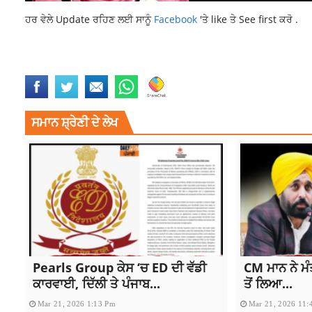
ਹਰ ਵੇਲੇ Update ਰਹਿਣ ਲਈ ਸਾਨੂੰ
Facebook
'ਤੇ like ਤੇ See first ਕਰੋ .
ARVIND KEJRIWAL
DELHI HIGH COURT
LATEST NATIONAL NEWS
L
ਸਮਾਨ ਸ਼੍ਰੇਣੀ ਦੇ ਲੇਖ
Pearls Group ਕੇਸ ‘ਚ ED ਦੀ ਵੱਡੀ
CM ਮਾਨ ਨੇ ਮੰ
ਕਾਰਵਾਈ, ਦਿੱਲੀ ਤੇ ਪੰਜਾਬ...
ਤੋਂ ਲਿਆ...
Mar 21, 2026 1:13 Pm
Mar 21, 2026 11: