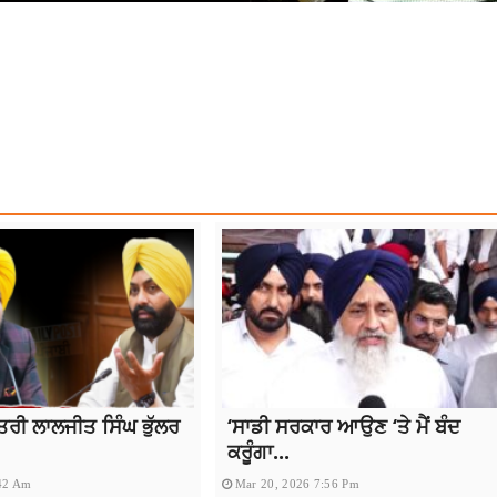
ATEST NEWS
NEWS
REJECTED BAIL APPLICATION
TOP NEWS
ਤਰੀ ਲਾਲਜੀਤ ਸਿੰਘ ਭੁੱਲਰ
‘ਸਾਡੀ ਸਰਕਾਰ ਆਉਣ ‘ਤੇ ਮੈਂ ਬੰਦ
ਕਰੂੰਗਾ...
42 Am
Mar 20, 2026 7:56 Pm