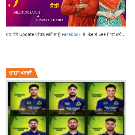
ਹਰ ਵੇਲੇ Update ਰਹਿਣ ਲਈ ਸਾਨੂੰ
Facebook
'ਤੇ like ਤੇ See first ਕਰੋ .
DILJIT DOSANJH
NEW MOVE
NIMRAT KHAIRA
TRAILER RELEASE
ਤਾਜ਼ਾ ਖਬਰਾਂ