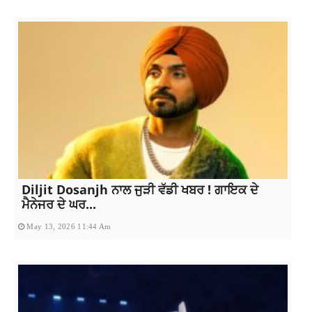
Diljit Dosanjh ਨਾਲ ਜੁੜੀ ਵੱਡੀ ਖਬਰ ! ਗਾਇਕ ਦੇ
ਮੈਨੇਜਰ ਦੇ ਘਰ...
May 13, 2026 11:44 Am