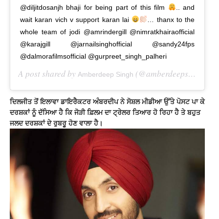
@diljitdosanjh bhaji for being part of this film
.. and
wait karan vich v support karan lai
… thanx to the
whole team of jodi @amrindergill @nimratkhairaofficial
@karajgill @jarnailsinghofficial @sandy24fps
@dalmorafilmsofficial @gurpreet_singh_palheri
A post shared by
(@amberdeepsingh) on
Amberdeep Singh
ਦਿਲਜੀਤ ਤੋਂ ਇਲਾਵਾ ਡਾਇਰੈਕਟਰ ਅੰਬਰਦੀਪ ਨੇ ਸੋਸ਼ਲ ਮੀਡੀਆ ਉੱਤੇ ਪੋਸਟ ਪਾ ਕੇ
ਦਰਸ਼ਕਾਂ ਨੂੰ ਦੱਸਿਆ ਹੈ ਕਿ ਜੋੜੀ ਫ਼ਿਲਮ ਦਾ ਟ੍ਰੇਲਰ ਤਿਆਰ ਹੋ ਰਿਹਾ ਹੈ ਤੇ ਬਹੁਤ
ਜਲਦ ਦਰਸ਼ਕਾਂ ਦੇ ਰੁਬਰੂ ਹੋਣ ਵਾਲਾ ਹੈ।