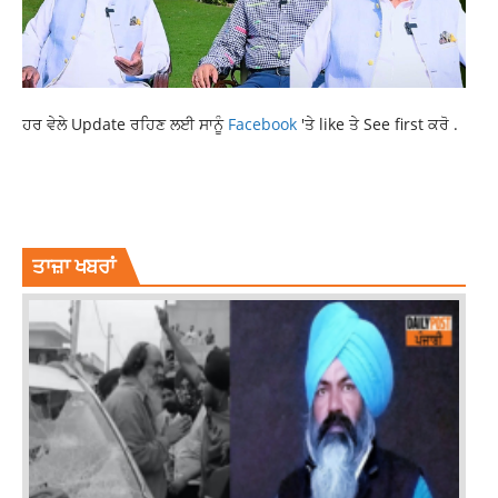
ਹਰ ਵੇਲੇ Update ਰਹਿਣ ਲਈ ਸਾਨੂੰ
Facebook
'ਤੇ like ਤੇ See first ਕਰੋ .
4 PEOPLE INJURED
CAR HIT FAMILY
KAPURTHALA NEWS
LATEST NEWS
LATEST PUNJABI NEWS
NEWS
TOP NEWS
ਤਾਜ਼ਾ ਖਬਰਾਂ