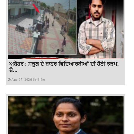
ਅਬੋਹਰ : ਸਕੂਲ ਦੇ ਬਾਹਰ ਵਿਦਿਆਰਥੀਆਂ ਦੀ ਹੋਈ ਝੜਪ,
ਦੋ...
Aug 07, 2026 6:48 Pm