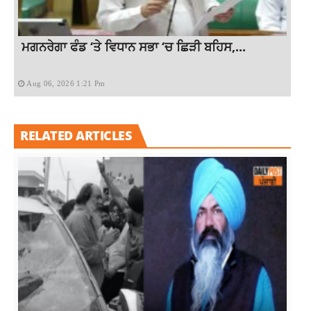
ਮਗਨਰੇਗਾ ਫੰਡ ‘ਤੇ ਵਿਧਾਨ ਸਭਾ ‘ਚ ਛਿੜੀ ਬਹਿਸ,...
Aug 06, 2026 1:21 Pm
RELATED ARTICLES