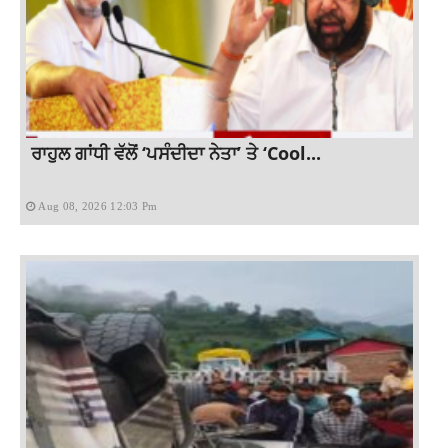
ਰਾਹੁਲ ਗਾਂਧੀ ਵੱਲੋਂ ‘ਪਸੰਦੀਦਾ ਨੇਤਾ’ ਤੇ ‘Cool...
Aug 08, 2026 12:03 Pm