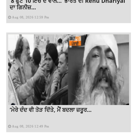
‘8 ਫੁੱਟ 10 ਇੰਚ ਦੇ ਵਾਲ…’ ਭਾਰਤ ਦੀ Renu Dhariyal
ਦਾ ਗਿਨੀਜ਼...
Aug 08, 2026 12:59 Pm
‘ਮੇਰੇ ਦੰਦ ਵੀ ਤੋੜ ਦਿੱਤੇ, ਮੈਂ ਬਦਲਾ ਜ਼ਰੂਰ...
Aug 08, 2026 12:49 Pm