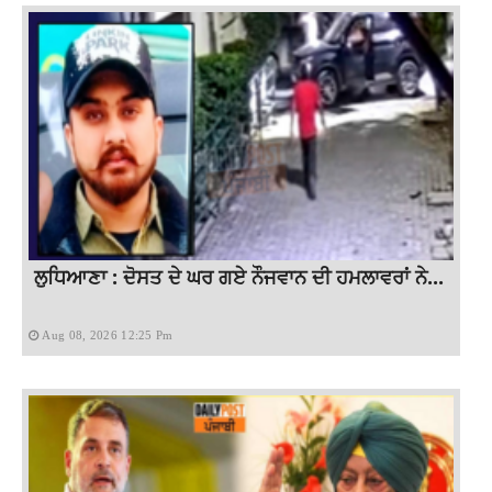
ਲੁਧਿਆਣਾ : ਦੋਸਤ ਦੇ ਘਰ ਗਏ ਨੌਜਵਾਨ ਦੀ ਹਮਲਾਵਰਾਂ ਨੇ...
Aug 08, 2026 12:25 Pm