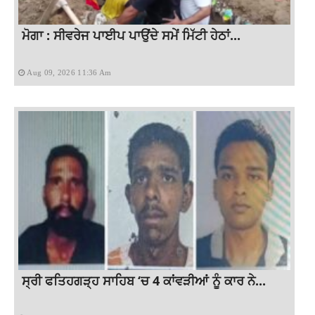
ਮੋਗਾ : ਸੀਵਰੇਜ ਪਾਈਪ ਪਾਉਂਦੇ ਸਮੇਂ ਮਿੱਟੀ ਹੇਠਾਂ...
Aug 09, 2026 11:36 Am
ਸ੍ਰੀ ਫਤਿਹਗੜ੍ਹ ਸਾਹਿਬ ‘ਚ 4 ਕਾਂਵੜੀਆਂ ਨੂੰ ਕਾਰ ਨੇ...