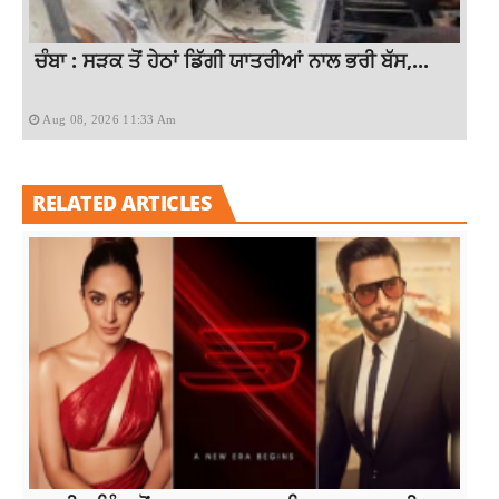
ਚੰਬਾ : ਸੜਕ ਤੋਂ ਹੇਠਾਂ ਡਿੱਗੀ ਯਾਤਰੀਆਂ ਨਾਲ ਭਰੀ ਬੱਸ,...
Aug 08, 2026 11:33 Am
RELATED ARTICLES