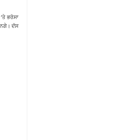
ਤੇ ਭਰੋਸਾ
ਰਨਗੇ। ਦੱਸ