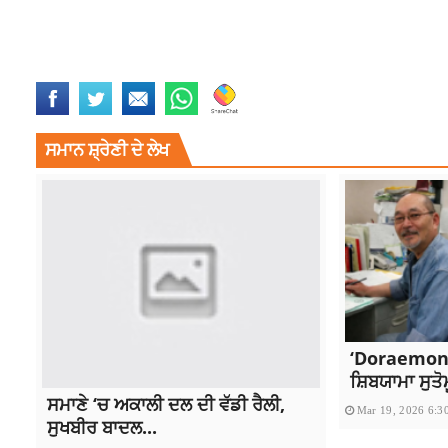
AMRITSAR GOLDEN TEMPLE
CHARANJIT SINGH CHANNI
JALANDHA
PUNJAB FORMER CM CHANNI
TOP NEWS
ਸਮਾਨ ਸ਼੍ਰੇਣੀ ਦੇ ਲੇਖ
‘Doraemon’
ਸ਼ਿਬਯਾਮਾ ਸੁਤੋ
ਸਮਾਣੇ ‘ਚ ਅਕਾਲੀ ਦਲ ਦੀ ਵੱਡੀ ਰੈਲੀ,
Mar 19, 2026 6:3
ਸੁਖਬੀਰ ਬਾਦਲ...