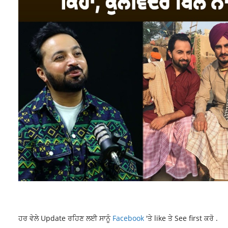
ਹਰ ਵੇਲੇ Update ਰਹਿਣ ਲਈ ਸਾਨੂੰ
Facebook
'ਤੇ like ਤੇ See first ਕਰੋ .