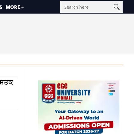
S
MORE
ਤਮਸਤਕ