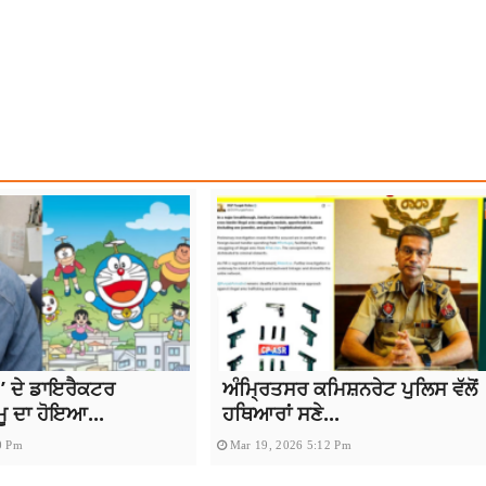
R LOK SABHA SEAT
LATEST NEWS
LATEST PUNJABI NEWS
NEWS
 ਦੇ ਡਾਇਰੈਕਟਰ
ਅੰਮ੍ਰਿਤਸਰ ਕਮਿਸ਼ਨਰੇਟ ਪੁਲਿਸ ਵੱਲੋਂ
ਮੂ ਦਾ ਹੋਇਆ...
ਹਥਿਆਰਾਂ ਸਣੇ...
0 Pm
Mar 19, 2026 5:12 Pm