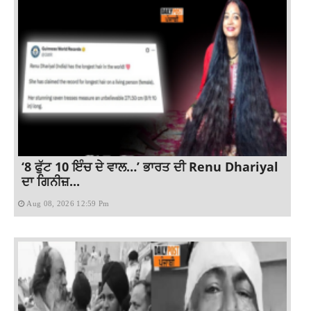
‘8 ਫੁੱਟ 10 ਇੰਚ ਦੇ ਵਾਲ…’ ਭਾਰਤ ਦੀ Renu Dhariyal
ਦਾ ਗਿਨੀਜ਼...
Aug 08, 2026 12:59 Pm