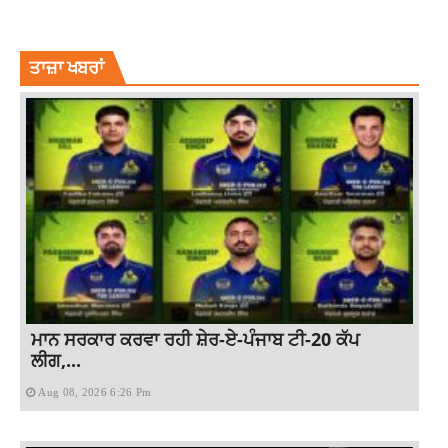
HARRDY SANDHU CONCERT IN GURUGRAM
POLLYWOOD SINGER
ਤਾਜ਼ਾ ਖਬਰਾਂ
ਮਾਨ ਸਰਕਾਰ ਕਰਵਾ ਰਹੀ ਸ਼ੇਰ-ਏ-ਪੰਜਾਬ ਟੀ-20 ਕੱਪ
ਲੀਗ,...
Aug 08, 2026 6:26 Pm