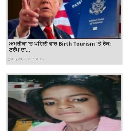
ਅਮਰੀਕਾ ‘ਚ ਪਹਿਲੀ ਵਾਰ Birth Tourism ‘ਤੇ ਰੋਕ:
ਟਰੰਪ ਦਾ...
Aug 09, 2026 2:31 Pm