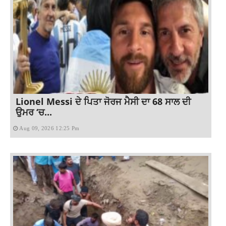
Lionel Messi ਦੇ ਪਿਤਾ ਜੋਰਜ ਮੈਸੀ ਦਾ 68 ਸਾਲ ਦੀ
ਉਮਰ ‘ਚ...
Aug 09, 2026 12:25 Pm