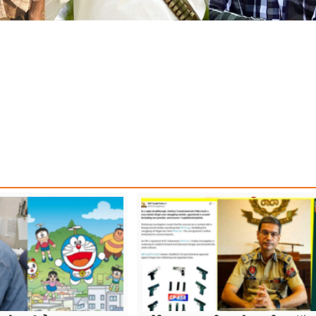
B WEATHER UPDATE
RAIN WARNING
RAJDEEP SINGH BENIPAL LUDHIANA
JDEEP SINGH LUDHIANA
RAJDEEP SINGH LUDHIANA FASTWAY
TOP NEWS