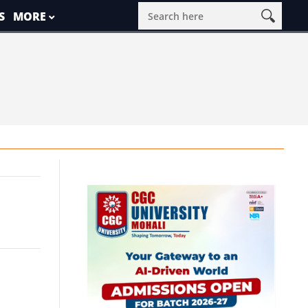
S
MORE