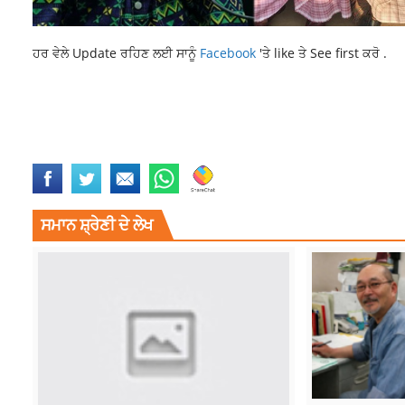
ਹਰ ਵੇਲੇ Update ਰਹਿਣ ਲਈ ਸਾਨੂੰ
Facebook
'ਤੇ like ਤੇ See first ਕਰੋ .
LATEST NEWS
LATEST PUNJABI NEWS
NEWS
PUNJAB NEWS
PUNJA
RAJDEEP SINGH FASTWAY
RAJDEEP SINGH FASTWAY LUDHIANA
RA
YELLOW ALERT ISSUED
ਸਮਾਨ ਸ਼੍ਰੇਣੀ ਦੇ ਲੇਖ