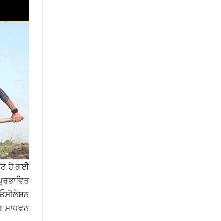
ਘੱਟ ਹੋ ਗਈ
 ਪ੍ਰਭਾਵਿਤ
ਓਸੀਲੇਸ਼ਨ
ਤਰ ਮਾਧਵਨ