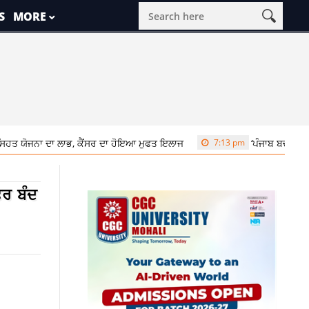
S
MORE
ਾ ਲਾਭ, ਕੈਂਸਰ ਦਾ ਹੋਇਆ ਮੁਫਤ ਇਲਾਜ
7:13 pm
‘ਪੰਜਾਬ ਬਚਾਓ’ ਰੈਲੀ ‘ਚ ਸੁਖਬੀਰ 
ਿਰ ਬੰਦ