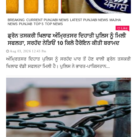
BREAKING
CURRENT PUNJABI NEWS
LATEST PUNJABI NEWS
MAJHA
NEWS
PUNJAB
TOP 5
TOP NEWS
Like
ਡ੍ਰੋਨ ਤਸਕਰੀ ਖਿਲਾਫ ਅੰਮ੍ਰਿਤਸਰ ਦਿਹਾਤੀ ਪੁਲਿਸ ਨੂੰ ਮਿਲੀ
ਸਫਲਤਾ, ਸਰਹੱਦ ਨੇੜਿਓਂ 10 ਕਿਲੋ ਹੈਰੋਇਨ ਕੀਤੀ ਬਰਾਮਦ
Aug 03, 2026 12:43 Pm
ਅੰਮ੍ਰਿਤਸਰ ਦਿਹਾਤ ਪੁਲਿਸ ਨੂੰ ਸਰਹੱਦ ਪਾਰ ਤੋਂ ਹੋਣ ਵਾਲੀ ਡ੍ਰੋਨ ਤਸਕਰੀ
ਖਿਲਾਫ ਵੱਡੀ ਸਫਲਤਾ ਮਿਲੀ ਹੈ। ਪੁਲਿਸ ਨੇ ਭਾਰਤ-ਪਾਕਿਸਤਾਨ...