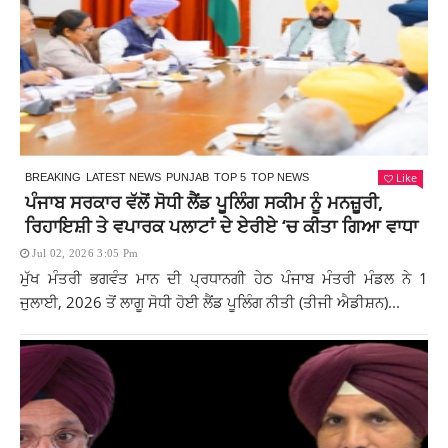
Like
BREAKING
LATEST NEWS
PUNJAB
TOP 5
TOP NEWS
ਪੰਜਾਬ ਸਰਕਾਰ ਵੱਲੋਂ ਸੋਧੀ ਲੈਂਡ ਪੂਲਿੰਗ ਸਕੀਮ ਨੂੰ ਮਨਜ਼ੂਰੀ,
ਰਿਹਾਇਸ਼ੀ ਤੇ ਵਪਾਰਕ ਪਲਾਟਾਂ ਦੇ ਏਰੀਏ ‘ਚ ਕੀਤਾ ਗਿਆ ਵਾਧਾ
Jul 02, 2026 3:05 Pm
ਮੁੱਖ ਮੰਤਰੀ ਭਗਵੰਤ ਮਾਨ ਦੀ ਪ੍ਰਧਾਨਗੀ ਹੇਠ ਪੰਜਾਬ ਮੰਤਰੀ ਮੰਡਲ ਨੇ 1
ਜੁਲਾਈ, 2026 ਤੋਂ ਲਾਗੂ ਸੋਧੀ ਹੋਈ ਲੈਂਡ ਪੂਲਿੰਗ ਨੀਤੀ (ਤੀਜੀ ਐਡੀਸ਼ਨ)...