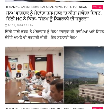
Like
BREAKING
LATEST NEWS
NATIONAL
NEWS
TOP 5
TOP NEWS
ਸੋਨਮ ਵਾਂਗਚੁਕ ਨੂੰ ਮੇਦਾਂਤਾ ਹਸਪਤਾਲ ‘ਚ ਕੀਤਾ ਜਾਵੇਗਾ ਸ਼ਿਫਟ,
ਦਿੱਲੀ HC ਨੇ ਕਿਹਾ- “ਸੋਨਮ ਨੂੰ ਨਿਗਰਾਨੀ ਦੀ ਜ਼ਰੂਰਤ”
Jul 21, 2026 3:01 Pm
ਦਿੱਲੀ ਹਾਈ ਕੋਰਟ ਨੇ ਮੰਗਲਵਾਰ ਨੂੰ ਸੋਨਮ ਵਾਂਗਚੁਕ ਦੀ ਸੁਰੱਖਿਆ ਅਤੇ ਸਿਹਤ
ਸੰਬੰਧੀ ਮਾਮਲੇ ਦੀ ਸੁਣਵਾਈ ਕੀਤੀ। ਇਹ ਸੁਣਵਾਈ ਸੋਨਮ...
Like
BREAKING
LATEST NEWS
NEWS
PUNJAB
TOP 5
TOP NEWS