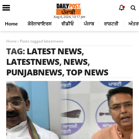
Aug 6, 2026, 10:17 pm
Home
ਕੋਰੋਨਾਵਾਇਰਸ
ਵੀਡੀਓ
ਪੰਜਾਬ
ਰਾਸ਼ਟਰੀ
ਅੰਤਰ
Home
Posts tagged latestnews
TAG:
LATEST NEWS
,
LATESTNEWS
,
NEWS
,
PUNJABNEWS
,
TOP NEWS