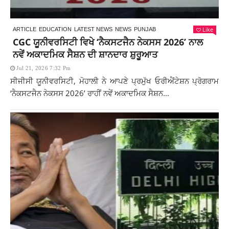
Like
ARTICLE
EDUCATION
LATEST NEWS
NEWS
PUNJAB
CGC ਯੂਨੀਵਰਸਿਟੀ ਵਿਖੇ ‘ਨੈਕਸਟਜੈਨ ਨੇਕਸਸ 2026’ ਨਾਲ
ਨਵੇਂ ਅਕਾਦਮਿਕ ਸੈਸ਼ਨ ਦੀ ਸ਼ਾਨਦਾਰ ਸ਼ੁਰੂਆਤ
Jul 21, 2026 7:32 Pm
ਸੀਜੀਸੀ ਯੂਨੀਵਰਸਿਟੀ, ਮੋਹਾਲੀ ਨੇ ਆਪਣੇ ਪ੍ਰਮੁੱਖ ਓਰੀਐਂਟੇਸ਼ਨ ਪ੍ਰੋਗਰਾਮ
‘ਨੈਕਸਟਜੈਨ ਨੇਕਸਸ 2026’ ਰਾਹੀਂ ਨਵੇਂ ਅਕਾਦਮਿਕ ਸੈਸ਼ਨ...