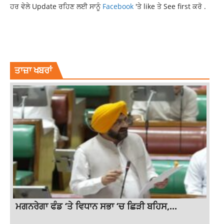
ਹਰ ਵੇਲੇ Update ਰਹਿਣ ਲਈ ਸਾਨੂੰ
Facebook
'ਤੇ like ਤੇ See first ਕਰੋ .
IND VS NED WORLD CUP 2023
INDIAN CRICKET TEAM
NETHERLAND CRICKET TEAM
SPORTS NEWS
WORLD CUP 2023
ਤਾਜ਼ਾ ਖਬਰਾਂ
ਮਗਨਰੇਗਾ ਫੰਡ ‘ਤੇ ਵਿਧਾਨ ਸਭਾ ‘ਚ ਛਿੜੀ ਬਹਿਸ,...