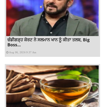
ਚੰਡੀਗੜ੍ਹ ਕੋਰਟ ਨੇ ਸਲਮਾਨ ਖਾਨ ਨੂੰ ਕੀਤਾ ਤਲਬ, Big
Boss...
Aug 06, 2026 9:37 Am