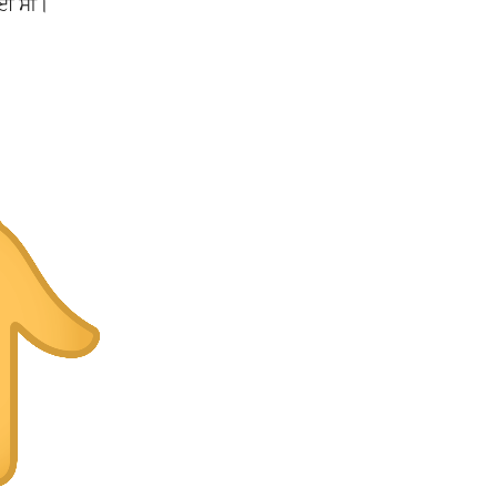
ਲਈ ਸੀ।