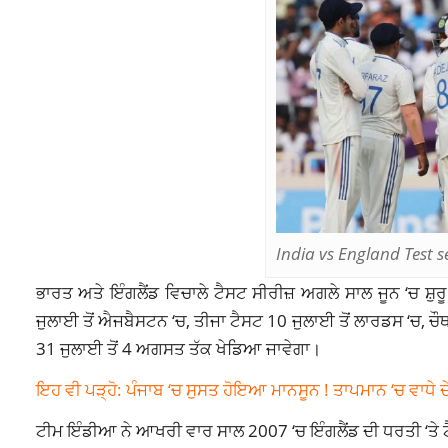
India vs England Test s
ਭਾਰਤ ਅਤੇ ਇੰਗਲੈਂਡ ਵਿਚਾਲੇ ਟੈਸਟ ਸੀਰੀਜ਼ ਅਗਲੇ ਸਾਲ ਜੂਨ ‘ਚ ਸ਼ੁਰੂ
ਜੁਲਾਈ ਤੋਂ ਐਜਬੈਸਟਨ ‘ਚ, ਤੀਜਾ ਟੈਸਟ 10 ਜੁਲਾਈ ਤੋਂ ਲਾਰਡਸ ‘ਚ, ਚੌਥ
31 ਜੁਲਾਈ ਤੋਂ 4 ਅਗਸਤ ਤੱਕ ਖੇਡਿਆ ਜਾਵੇਗਾ।
ਇਹ ਵੀ ਪੜ੍ਹੋ: ਪੰਜਾਬ ‘ਚ ਸੁਸਤ ਹੋਇਆ ਮਾਨਸੂਨ ! ਤਾਪਮਾਨ ‘ਚ ਵਾਧੇ ਦੇ 
ਟੀਮ ਇੰਡੀਆ ਨੇ ਆਖਰੀ ਵਾਰ ਸਾਲ 2007 ‘ਚ ਇੰਗਲੈਂਡ ਦੀ ਧਰਤੀ ‘ਤੇ ਟੈਸ