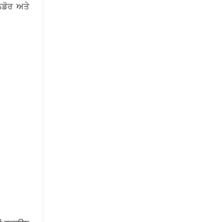
ਨਡੋਰ ਅਤੇ