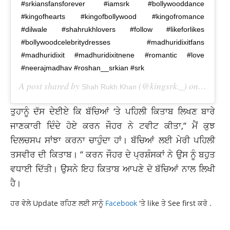
#srkiansfansforever #iamsrk #bollywooddance
#kingofhearts #kingofbollywood #kingofromance
#dilwale #shahrukhlovers #follow #likeforlikes
#bollywoodcelebritydresses #madhuridixitfans
#madhuridixit #madhuridixitnene #romantic #love
#neerajmadhav #roshan__srkian #srk
A post shared by
(@kingsrk._) on
Shah Rukh Khan
Aug 31, 
ਤੁਹਾਨੂੰ
ਦੱਸ ਦੇਈਏ ਕਿ ਬੱਚਿਆਂ ‘ਤੇ ਪਹਿਲੀ ਕਿਤਾਬ ਲਿਖਣ ਬਾਰੇ
ਜਾਣਕਾਰੀ
ਦਿੰਦੇ ਹੋਏ ਕਰਨ ਜੌਹਰ ਨੇ ਟਵੀਟ ਕੀਤਾ,” ਮੈਂ ਕੁਝ
ਦਿਲਚਸਪ ਸਾਂਝਾ ਕਰਨਾ ਚਾਹੁੰਦਾ ਹਾਂ। ਬੱਚਿਆਂ ਲਈ ਮੇਰੀ ਪਹਿਲੀ
ਤਸਵੀਰ ਦੀ ਕਿਤਾਬ। ” ਕਰਨ ਜੌਹਰ ਦੇ ਪ੍ਰਸ਼ੰਸਕਾਂ ਨੇ ਉਸ ਨੂੰ ਬਹੁਤ
ਵਧਾਈ ਦਿੱਤੀ। ਉਸਨੇ ਇਹ ਕਿਤਾਬ ਆਪਣੇ ਦੋ ਬੱਚਿਆਂ ਨਾਲ ਲਿਖੀ
ਹੈ।
ਹਰ ਵੇਲੇ Update ਰਹਿਣ ਲਈ ਸਾਨੂੰ
Facebook
'ਤੇ like ਤੇ See first ਕਰੋ .