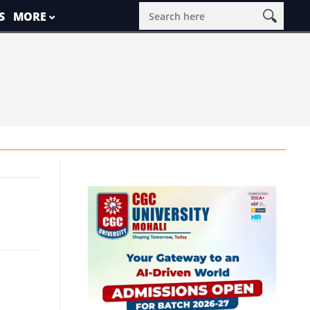
S
MORE