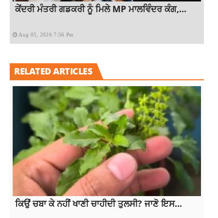
ਕੇਂਦਰੀ ਮੰਤਰੀ ਗਡਕਰੀ ਨੂੰ ਮਿਲੇ MP ਮਾਲਵਿੰਦਰ ਕੰਗ,...
Aug 05, 2026 7:56 Pm
RELATED ARTICLES
ਕਿਉਂ ਚਬਾ ਕੇ ਨਹੀਂ ਖਾਣੀ ਚਾਹੀਦੀ ਤੁਲਸੀ? ਜਾਣੋ ਇਸ...