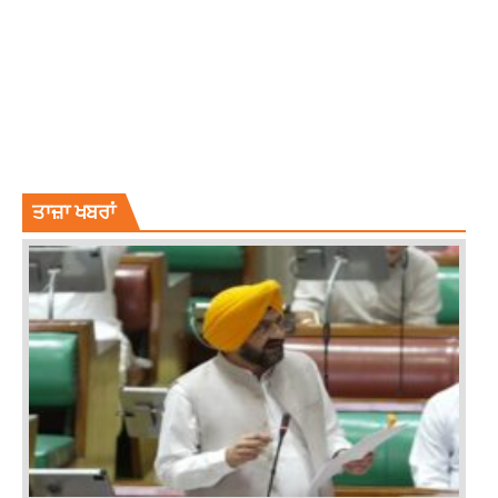
LATEST NEWS
LATEST PUNJABI NEWS
LITTLE SIDHU'S FIRST BIRTHDAY
NEWS
PUNJAB FORMER CM CHANNI
RAJDEEP SINGH BENIPAL LUDHIANA
RAJDEEP SINGH FASTWAY
RAJDEEP SINGH FASTWAY LUDHIANA
RAJDEEP SINGH LUDHIANA
RAJDEEP SINGH LUDHIANA FASTWAY
TOP NEWS
ਤਾਜ਼ਾ ਖਬਰਾਂ