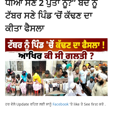
ਧੀਆਂ ਸਣੇ 2 ਪੁੱਤਾਂ ਨੂੰ?” ਬੰਦੇ ਨੂੰ
ਟੱਬਰ ਸਣੇ ਪਿੰਡ ‘ਚੋਂ ਕੱਢਣ ਦਾ
ਕੀਤਾ ਫੈਸਲਾ
ਹਰ ਵੇਲੇ Update ਰਹਿਣ ਲਈ ਸਾਨੂੰ
Facebook
'ਤੇ like ਤੇ See first ਕਰੋ .