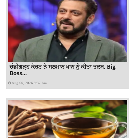
ਚੰਡੀਗੜ੍ਹ ਕੋਰਟ ਨੇ ਸਲਮਾਨ ਖਾਨ ਨੂੰ ਕੀਤਾ ਤਲਬ, Big
Boss...
Aug 06, 2026 9:37 Am