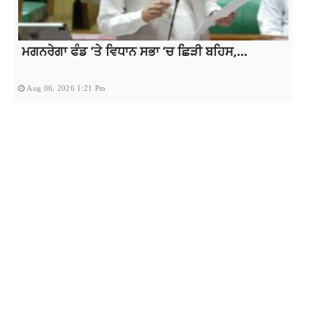
ਮਗਨਰੇਗਾ ਫੰਡ ‘ਤੇ ਵਿਧਾਨ ਸਭਾ ‘ਚ ਛਿੜੀ ਬਹਿਸ,...
Aug 06, 2026 1:21 Pm