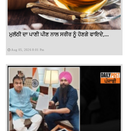
ਮੁਲੱਠੀ ਦਾ ਪਾਣੀ ਪੀਣ ਨਾਲ ਸਰੀਰ ਨੂੰ ਹੋਣਗੇ ਫਾਇਦੇ,...
Aug 05, 2026 8:01 Pm