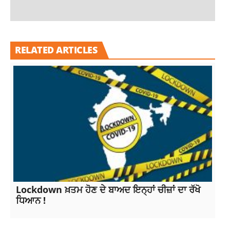
RELATED ARTICLES
Lockdown ਖ਼ਤਮ ਹੋਣ ਦੇ ਬਾਅਦ ਇਨ੍ਹਾਂ ਚੀਜ਼ਾਂ ਦਾ ਰੱਖੋ
ਧਿਆਨ !