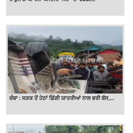
ਚੰਬਾ : ਸੜਕ ਤੋਂ ਹੇਠਾਂ ਡਿੱਗੀ ਯਾਤਰੀਆਂ ਨਾਲ ਭਰੀ ਬੱਸ,...