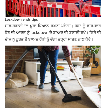
Lockdown ends tips
ਸਾਫ਼-ਸਫਾਈ ਦਾ ਪੂਰਾ ਧਿਆਨ ਰੱਖਣਾ ਪਏਗਾ। ਹੱਥਾਂ ਨੂੰ ਵਾਰ-ਵਾਰ
ਧੋਣ ਦੀ ਆਦਤ ਨੂੰ lockdown ਦੇ ਬਾਅਦ ਵੀ ਬਣਾਈ ਰੱਖੋ। ਕਿਸੇ ਵੀ
ਚੀਜ਼ ਨੂੰ ਛੂਹਣ ਤੋਂ ਬਾਅਦ ਹੱਥਾਂ ਨੂੰ ਚੰਗੀ ਤਰ੍ਹਾਂ ਸਾਬਣ ਨਾਲ ਧੋਵੋ।