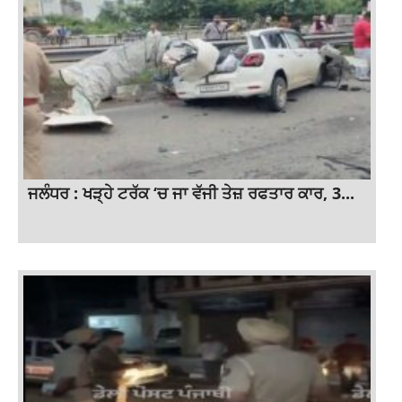
ਜਲੰਧਰ : ਖੜ੍ਹੇ ਟਰੱਕ ‘ਚ ਜਾ ਵੱਜੀ ਤੇਜ਼ ਰਫਤਾਰ ਕਾਰ, 3...