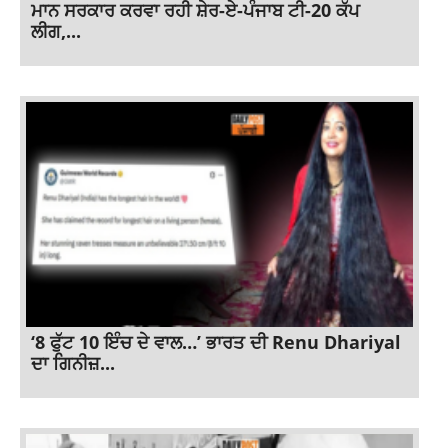
ਮਾਨ ਸਰਕਾਰ ਕਰਵਾ ਰਹੀ ਸ਼ੇਰ-ਏ-ਪੰਜਾਬ ਟੀ-20 ਕੱਪ
ਲੀਗ,...
‘8 ਫੁੱਟ 10 ਇੰਚ ਦੇ ਵਾਲ…’ ਭਾਰਤ ਦੀ Renu Dhariyal
ਦਾ ਗਿਨੀਜ਼...