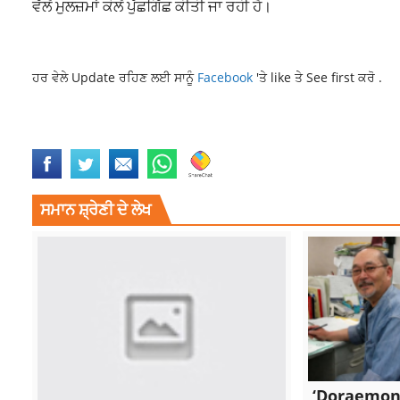
ਵੱਲੋਂ ਮੁਲਜ਼ਮਾਂ ਕੋਲੋਂ ਪੁੱਛਗਿੱਛ ਕੀਤੀ ਜਾ ਰਹੀ ਹੈ।
ਹਰ ਵੇਲੇ Update ਰਹਿਣ ਲਈ ਸਾਨੂੰ
Facebook
'ਤੇ like ਤੇ See first ਕਰੋ .
LATEST NEWS
LATEST NEWS UPDATES IN PUNJABI
NARNAUL 2ACC
ਸਮਾਨ ਸ਼੍ਰੇਣੀ ਦੇ ਲੇਖ
‘Doraemon’