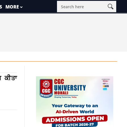
S
MORE
਼ ਕੀਤਾ