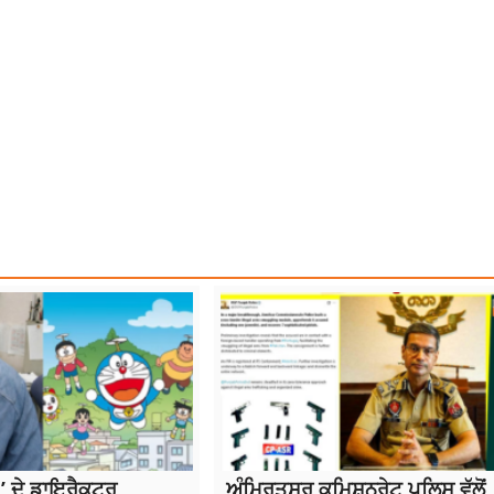
USED ARRESTED
NARNAUL 2ACCUSED ARRESTED EXTORTION
NEWS
 ਦੇ ਡਾਇਰੈਕਟਰ
ਅੰਮ੍ਰਿਤਸਰ ਕਮਿਸ਼ਨਰੇਟ ਪੁਲਿਸ ਵੱਲੋਂ