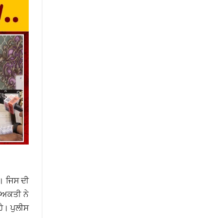
ੀ। ਜਿਸ ਦੀ
ਅਕਤੀ ਨੇ
ਹੈ। ਪੁਲੀਸ