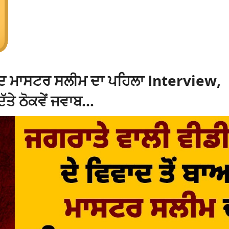
ਾਅਦ ਮਾਸਟਰ ਸਲੀਮ ਦਾ ਪਹਿਲਾ Interview,
ਿੱਤੇ ਠੋਕਵੇਂ ਜਵਾਬ…