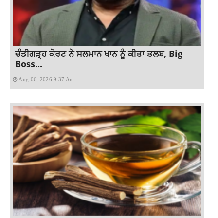
ਚੰਡੀਗੜ੍ਹ ਕੋਰਟ ਨੇ ਸਲਮਾਨ ਖਾਨ ਨੂੰ ਕੀਤਾ ਤਲਬ, Big
Boss...
Aug 06, 2026 9:37 Am