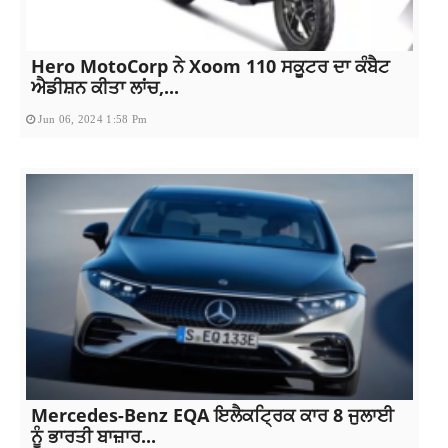
Hero MotoCorp ਨੇ Xoom 110 ਸਕੂਟਰ ਦਾ ਕੰਬੈਟ
ਐਡੀਸ਼ਨ ਕੀਤਾ ਲਾਂਚ,...
Jun 06, 2024 1:58 Pm
Mercedes-Benz EQA ਇਲੈਕਟ੍ਰਿਕ ਕਾਰ 8 ਜੁਲਾਈ
ਨੂੰ ਭਾਰਤੀ ਬਾਜ਼ਾਰ...