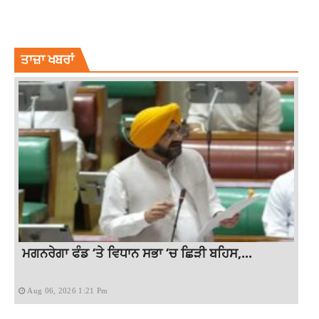
AUTO
MINI COUNTRYMAN EV INDIA
NEW MINI COUNTRYMAN
NEW MINI COUNTRYMAN JULY2024
NEW MINI COUNTRYMAN LAUNCH DATE
ਤਾਜ਼ਾ ਖਬਰਾਂ
ਮਗਨਰੇਗਾ ਫੰਡ ‘ਤੇ ਵਿਧਾਨ ਸਭਾ ‘ਚ ਛਿੜੀ ਬਹਿਸ,...
Aug 06, 2026 1:21 Pm