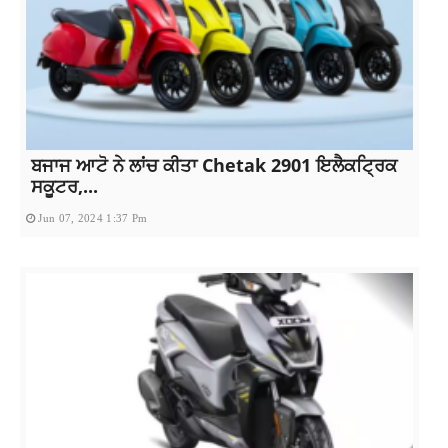
ਬਜਾਜ ਆਟੋ ਨੇ ਲਾਂਚ ਕੀਤਾ Chetak 2901 ਇਲੈਕਟ੍ਰਿਕ
ਸਕੂਟਰ,...
Jun 07, 2024 1:37 Pm