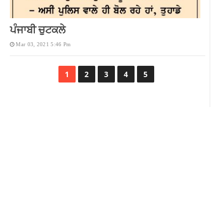
ਪੰਜਾਬੀ ਚੁਟਕਲੇ
Mar 03, 2021 5:46 Pm
1
2
3
4
5