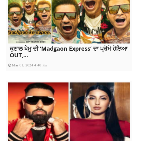
ਕੁਣਾਲ ਖੇਮੂ ਦੀ ‘Madgaon Express’ ਦਾ ਪ੍ਰੋਮੋ ਹੋਇਆ
OUT,...
Mar 01, 2024 4:40 Pm