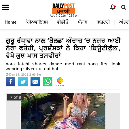
Aug 7, 2026, 10:59 pm
Home
ਕੋਰੋਨਾਵਾਇਰਸ
ਵੀਡੀਓ
ਪੰਜਾਬ
ਰਾਸ਼ਟਰੀ
ਅੰਤਰ
ਗੁਰੂ ਰੰਧਾਵਾ ਨਾਲ ‘ਬੋਲਡ’ ਅੰਦਾਜ਼ ‘ਚ ਨਜ਼ਰ ਆਈ
ਨੋਰਾ ਫਤੇਹੀ, ਪ੍ਰਸ਼ੰਸਕਾਂ ਨੇ ਕਿਹਾ ‘ਬਿਊਟੀਫੁੱਲ’,
ਵੇਖੋ ਕੁਝ ਖਾਸ ਤਸਵੀਰਾਂ
nora fatehi shares dance meri rani song first look
wearing silver cut out bol
Dec 18, 2021 2:00 Pm
7
of 8