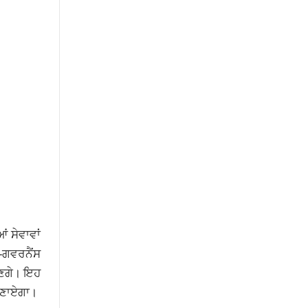
ਂ ਸੇਵਾਵਾਂ
-ਗਵਰਨੈਂਸ
ਸਕਣਗੇ। ਇਹ
ਬਣਾਏਗਾ।