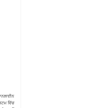
ਿ ਆਨਲਾਈਨ
ਸਟਮ ਵਿੱਚ