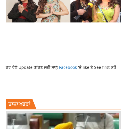
ਹਰ ਵੇਲੇ Update ਰਹਿਣ ਲਈ ਸਾਨੂੰ
Facebook
'ਤੇ like ਤੇ See first ਕਰੋ .
NEW ZEALAND CRICKET TEAM
NZ VS SL WORLD CUP 2023
SPORTS NEWS
SRI LANKA CRICKET TEAM
WORLD CUP 2023
ਤਾਜ਼ਾ ਖਬਰਾਂ