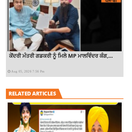
ਕੇਂਦਰੀ ਮੰਤਰੀ ਗਡਕਰੀ ਨੂੰ ਮਿਲੇ MP ਮਾਲਵਿੰਦਰ ਕੰਗ,...
Aug 05, 2026 7:56 Pm
RELATED ARTICLES